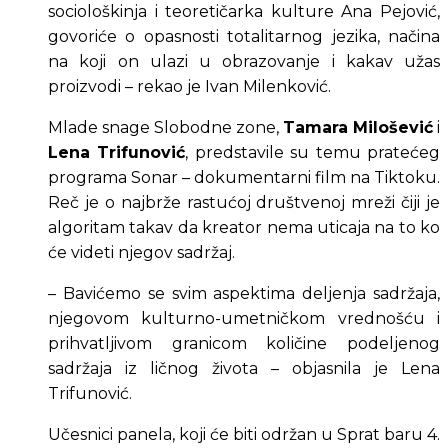
sociološkinja i teoretičarka kulture Ana Pejović, 
govoriće o opasnosti totalitarnog jezika, načina 
na koji on ulazi u obrazovanje i kakav užas 
proizvodi – rekao je Ivan Milenković.
Mlade snage Slobodne zone, 
Tamara Milošević
 i 
Lena Trifunović
, predstavile su temu pratećeg 
programa Sonar – dokumentarni film na Tiktoku. 
Reč je o najbrže rastućoj društvenoj mreži čiji je 
algoritam takav da kreator nema uticaja na to ko 
će videti njegov sadržaj.
– Bavićemo se svim aspektima deljenja sadržaja, 
njegovom kulturno-umetničkom vrednošću i 
prihvatljivom granicom količine podeljenog 
sadržaja iz ličnog života – objasnila je Lena 
Trifunović.
Učesnici panela, koji će biti održan u Sprat baru 4. 