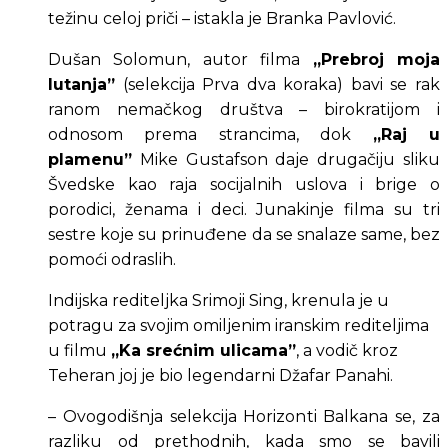
težinu celoj priči – istakla je Branka Pavlović. 
Dušan Solomun, autor filma 
„Prebroj moja 
lutanja”
 (selekcija Prva dva koraka) bavi se rak 
ranom nemačkog društva – birokratijom i 
odnosom prema strancima, dok 
„Raj u 
plamenu”
 Mike Gustafson daje drugačiju sliku 
Švedske kao raja socijalnih uslova i brige o 
porodici, ženama i deci. Junakinje filma su tri 
sestre koje su prinuđene da se snalaze same, bez 
pomoći odraslih.
Indijska rediteljka Srimoji Sing, krenula je u 
potragu za svojim omiljenim iranskim rediteljima 
u filmu 
„Ka srećnim ulicama”
, a vodič kroz 
Teheran joj je bio legendarni Džafar Panahi.
– Ovogodišnja selekcija Horizonti Balkana se, za 
razliku od prethodnih, kada smo se bavili 