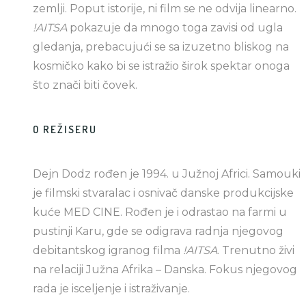
zemlji. Poput istorije, ni film se ne odvija linearno.
!AITSA
pokazuje da mnogo toga zavisi od ugla
gledanja, prebacujući se sa izuzetno bliskog na
kosmičko kako bi se istražio širok spektar onoga
što znači biti čovek.
O REŽISERU
Dejn Dodz rođen je 1994. u Južnoj Africi. Samouki
je filmski stvaralac i osnivač danske produkcijske
kuće MED CINE. Rođen je i odrastao na farmi u
pustinji Karu, gde se odigrava radnja njegovog
debitantskog igranog filma
!AITSA
. Trenutno živi
na relaciji Južna Afrika – Danska. Fokus njegovog
rada je isceljenje i istraživanje.