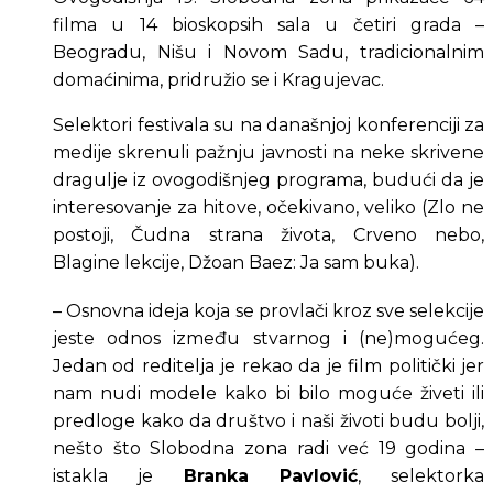
filma u 14 bioskopsih sala u četiri grada – 
Beogradu, Nišu i Novom Sadu, tradicionalnim 
domaćinima, pridružio se i Kragujevac.
Selektori festivala su na današnjoj konferenciji za 
medije skrenuli pažnju javnosti na neke skrivene 
dragulje iz ovogodišnjeg programa, budući da je 
interesovanje za hitove, očekivano, veliko (Zlo ne 
postoji, Čudna strana života, Crveno nebo, 
Blagine lekcije, Džoan Baez: Ja sam buka)​.
– Osnovna ideja koja se provlači kroz sve selekcije 
jeste odnos između stvarnog i (ne)mogućeg. 
Jedan od reditelja je rekao da je film politički jer 
nam nudi modele kako bi bilo moguće živeti ili 
predloge kako da društvo i naši životi budu bolji, 
nešto što Slobodna zona radi već 19 godina – 
istakla je 
Branka Pavlović
, selektorka 