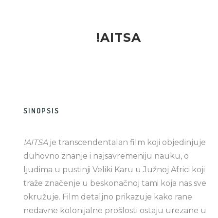
!AITSA
SINOPSIS
!AITSA
je transcendentalan film koji objedinjuje
duhovno znanje i najsavremeniju nauku, o
ljudima u pustinji Veliki Karu u Južnoj Africi koji
traže značenje u beskonačnoj tami koja nas sve
okružuje. Film detaljno prikazuje kako rane
nedavne kolonijalne prošlosti ostaju urezane u