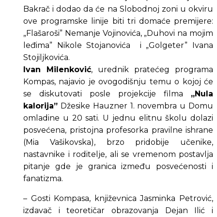
Bakrač i dodao da će na Slobodnoj zoni u okviru 
ove programske linije biti tri domaće premijere: 
„Flašaroši” Nemanje Vojinovića, „Duhovi na mojim 
leđima” Nikole Stojanovića  i „Golgeter” Ivana 
Stojiljkovića.
Ivan Milenković
, urednik pratećeg programa 
Kompas, najavio je ovogodišnju temu o kojoj će 
se diskutovati posle projekcije filma 
„Nula 
kalorija”
 Džesike Hauzner 1. novembra u Domu 
omladine u 20 sati. U jednu elitnu školu dolazi 
posvećena, pristojna profesorka pravilne ishrane 
(Mia Vašikovska), brzo pridobije učenike, 
nastavnike i roditelje, ali se vremenom postavlja 
pitanje gde je granica između posvećenosti i 
fanatizma.
– Gosti Kompasa, književnica Jasminka Petrović, 
izdavač i teoretičar obrazovanja Dejan Ilić i 