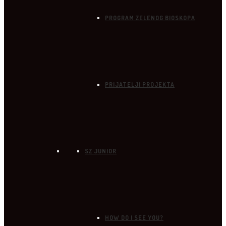
PROGRAM ZELENOG BIOSKOPA
PRIJATELJI PROJEKTA
SZ JUNIOR
HOW DO I SEE YOU?