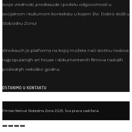
svoje vrednosti, predrasude i podelu odgovornosti u
socijalnom i kulturnom kontekstu u kojem živi. Dobro došli u
Slobodnu Zonu!
Kinokauch je platforma na kojoj možete naći stotinu naslova
najpopularnijih art house i dokumentarnih filmova nastalih
poslednjih nekoliko godina.
OSTANIMO U KONTAKTU
Filmski festival Slobodna Zona 2025. Sva prava zadržana