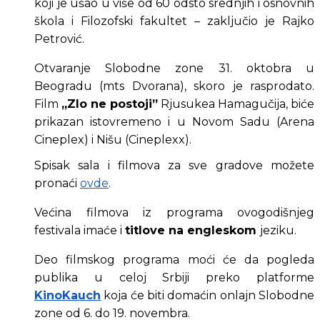
koji je ušao u više od 60 odsto srednjih i osnovnih 
škola i Filozofski fakultet – zaključio je Rajko 
Petrović.
Otvaranje Slobodne zone 31. oktobra u 
Beogradu (mts Dvorana), skoro je rasprodato. 
Film 
„Zlo ne postoji”
 Rjusukea Hamagučija, biće 
prikazan istovremeno i u Novom Sadu (Arena 
Cineplex) i Nišu (Cineplexx). 
Spisak sala i filmova za sve gradove možete 
pronaći 
ovde
.
Većina filmova iz programa ovogodišnjeg 
festivala imaće i 
titlove na engleskom 
jeziku.
Deo filmskog programa moći će da pogleda 
publika u celoj Srbiji preko platforme 
KinoKauch
 koja će biti domaćin onlajn Slobodne 
zone od 6. do 19. novembra.