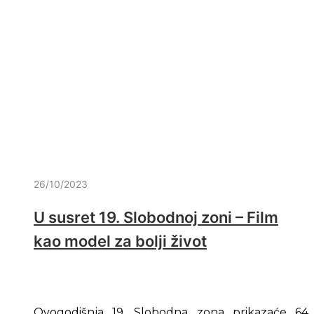
26/10/2023
U susret 19. Slobodnoj zoni – Film
kao model za bolji život
Ovogodišnja 19. Slobodna zona prikazaće 64 