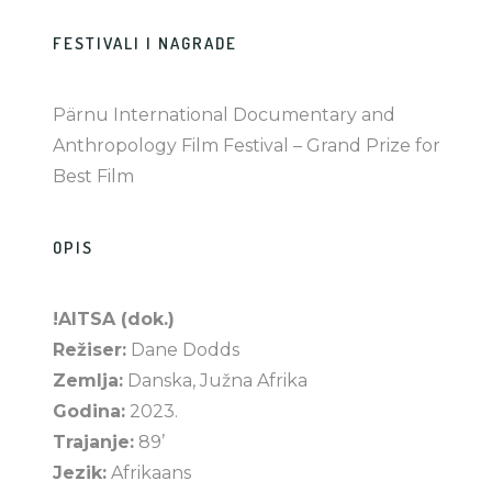
FESTIVALI I NAGRADE
Pärnu International Documentary and
Anthropology Film Festival – Grand Prize for
Best Film
OPIS
!AITSA (dok.)
Režiser:
Dane Dodds
Zemlja:
Danska, Južna Afrika
Godina:
2023.
Trajanje:
89’
Jezik:
Afrikaans