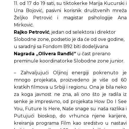
11. od 17 do 19 sati, su tiktokerke Marija Kucurski i 
Una Bojović, pasivni korisnik društvenih mreža 
Željko Petrović i magistar psihologije Ana 
Mirković.
Rajko Petrović
, jedan od selektora i direktor 
Slobodne zone, podsetio je da će od ove godine, 
u saradnji sa Fondom B92 biti dodeljivana 
Nagrada „Olivera Ranđić”
 u čast prerano 
preminule koordinatorke Slobodne zone junior.
– Zahvaljujući Oljinoj energiji pokrenuto je 
mnogo projekata, proizvedeno je više od 60 
kratkih filmova u Srbiji i regionu. Ona je bila neko 
za koga javnost ne zna, ali ono što je radila iz 
senke je impresivno, od projekata How Do I See 
You, Future Is Here, Naše snage su naša razlika i 
Putujući bioskop, do vrhunca njene karijere, 
kreiranja programa Film kao sredstvo u nastavi 