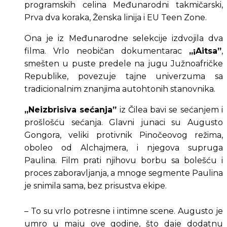
programskih celina Međunarodni takmičarski, 
Prva dva koraka, Ženska linija i EU Teen Zone.
Ona je iz Međunarodne selekcije izdvojila dva 
filma. Vrlo neobičan dokumentarac 
„¡Aitsa”
, 
smešten u puste predele na jugu Južnoafričke 
Republike, povezuje tajne univerzuma sa 
tradicionalnim znanjima autohtonih stanovnika.
„Neizbrisiva sećanja”
 iz Čilea bavi se sećanjem i 
prošlošću sećanja. Glavni junaci su Augusto 
Gongora, veliki protivnik Pinočeovog režima, 
oboleo od Alchajmera, i njegova supruga 
Paulina. Film prati njihovu borbu sa bolešću i 
proces zaboravljanja, a mnoge segmente Paulina 
je snimila sama, bez prisustva ekipe.
– To su vrlo potresne i intimne scene. Augusto je 
umro u maju ove godine, što daje dodatnu 