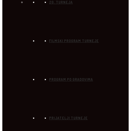
20. TURNEJA
FILMSKI PROGRAM TURNEJE
PROGRAM PO GRADOVIMA
PRIJATELJI TURNEJE