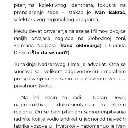
pitanjima kolektivnog identiteta, fokusira na 
pronalaženje sebe – istakao je 
Ivan Bakrač
, 
selektor ovog regionalnog programa.
Među devet ostvarenja nalaze se i filmovi dvojice 
ranijih osvajača nagrada na Slobodnoj zoni, 
Selmana Nadžara (
Rana oklevanja
) i Gorana 
Devića (
Što da se radi?
).
Junakinja Nadžarovog filma je advokat. Ona se 
suočava sa  velikom odgovornošću i moralnim 
preispitivanjima ne samo u poslovnom već i u 
privatnom životu.
– Na isti način to radi i Goran Dević, 
najproduktivniji dokumentarista u širem 
regionu. On se bavi pitanjem samopreispitivanja 
radnika koji je vodio sindikat u jednoj od najvećih 
fabrika vozova u Hrvatskoj – napomenuo je Ivan 