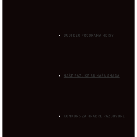
BUDI DEO PROGRAMA HDISY
NAŠE RAZLIKE SU NAŠA SNAGA
KONKURS ZA HRABRE RAZGOVORE