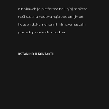
Kinokauch je platforma na kojoj možete
naći stotinu naslova najpopularnijih art
house i dokumentarnih filmova nastalih
poslednjih nekoliko godina.
OSTANIMO U KONTAKTU