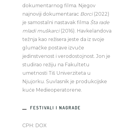
dokumentarnog filma. Njegov
najnoviji dokumentarac
Borci
(2022)
je samostalni nastavak filma
Šta rade
mladi muškarci
(2016). Havkelandova
težnja kao režisera jeste da iz svoje
glumačke postave izvuče
jedinstvenost i verodostojnost. Jon je
studirao režiju na Fakultetu
umetnosti Tiš Univerziteta u
Njujorku. Suvlasnik je produkcijske
kuće Medieoperatorene.
FESTIVALI I NAGRADE
CPH: DOX