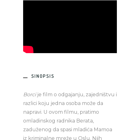
SINOPSIS
Borci
je film o odgajanju, zajedništvu i
razlici koju jedna osoba može da
napravi. U ovom filmu, pratimo
omladinskog radnika Berata,
zaduženog da spasi mladića Mamoa
iz kriminalne mreže u Oslu. Njih