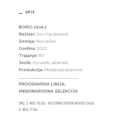
OPIS
BORCI (dok.)
Režiser:
Jon Haukeland
Zemlja:
Norveška
Godina:
2022.
Trajanje:
85’
Jezik:
norveški, albanski
Produkcija:
Medieoperatørene
_____________________________
PROGRAMSKA LINIJA:
MEĐUNARODNA SELEKCIJA
DKC, 3. NOV, 19.00 / KULTURNI CENTAR NOVOG SADA,
2. NOV, 17.00