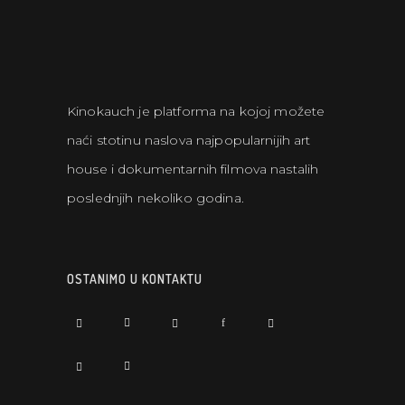
Kinokauch je platforma na kojoj možete
naći stotinu naslova najpopularnijih art
house i dokumentarnih filmova nastalih
poslednjih nekoliko godina.
OSTANIMO U KONTAKTU