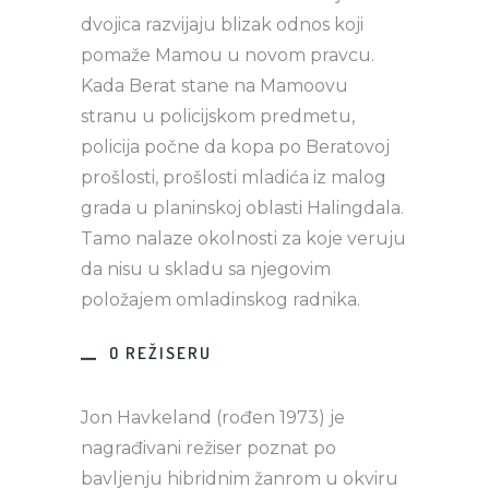
dvojica razvijaju blizak odnos koji
pomaže Mamou u novom pravcu.
Kada Berat stane na Mamoovu
stranu u policijskom predmetu,
policija počne da kopa po Beratovoj
prošlosti, prošlosti mladića iz malog
grada u planinskoj oblasti Halingdala.
Tamo nalaze okolnosti za koje veruju
da nisu u skladu sa njegovim
položajem omladinskog radnika.
O REŽISERU
Jon Havkeland (rođen 1973) je
nagrađivani režiser poznat po
bavljenju hibridnim žanrom u okviru