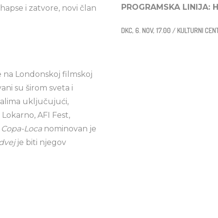
PROGRAMSKA LINIJA: 
apse i zatvore, novi član
DKC, 6. NOV, 17.00 / KULTURNI CE
e na Londonskoj filmskoj
ani su širom sveta i
alima uključujući,
, Lokarno, AFI Fest,
m
Copa-Loca
nominovan je
dvej
je biti njegov