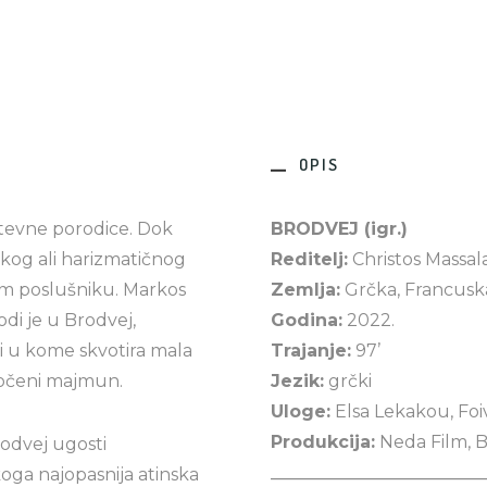
OPIS
htevne porodice. Dok
BRODVEJ (igr.)
skog ali harizmatičnog
Reditelj:
Christos Massal
om poslušniku. Markos
Zemlja:
Grčka, Francusk
odi je u Brodvej,
Godina:
2022.
 u kome skvotira mala
Trajanje:
97’
atočeni majmun.
Jezik:
grčki
Uloge:
Elsa Lekakou, Foi
Produkcija:
Neda Film, B
rodvej ugosti
________________________
koga najopasnija atinska