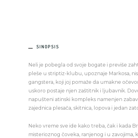
SINOPSIS
Neli je pobegla od svoje bogate i previše za
pleše u striptiz-klubu, upoznaje Markosa, ni
gangstera, koji joj pomaže da umakne očev
uskoro postaje njen zaštitnik i ljubavnik. Dov
napušteni atinski kompleks namenjen zabavi
zajednica plesača, skitnica, lopova i jedan z
Neko vreme sve ide kako treba, čak i kada B
misterioznog čoveka, ranjenog i u zavojima, 