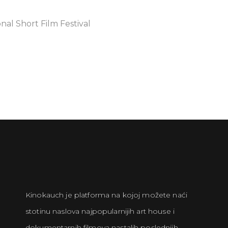
al Short Film Festival
Kinokauch je platforma na kojoj možete naći
stotinu naslova najpopularnijih art house i
dokumentarnih filmova nastalih poslednjih