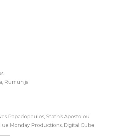
as
a, Rumunija
vos Papadopoulos, Stathis Apostolou
lue Monday Productions, Digital Cube
_____