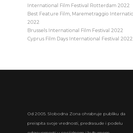
International Film Festival Rotterdam 2022
Best Feature Film, Maremetraggio Internation
2022
Brussels International Film Festival 2022
Cyprus Film Days International Festival 2022
Od 2005. Slobodna Zona ohrabruje publiku da
preispita svoje vrednosti, predrasude i podelu
odgovornosti u socijalnom i kulturnom