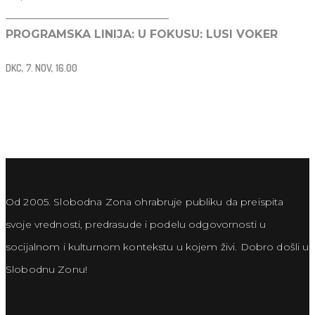
_____________________________
PROGRAMSKA LINIJA: U FOKUSU: LUSI VOKER
DKC, 7. NOV, 16.00
Od 2005. Slobodna Zona ohrabruje publiku da preispita
svoje vrednosti, predrasude i podelu odgovornosti u
socijalnom i kulturnom kontekstu u kojem živi. Dobro došli u
Slobodnu Zonu!