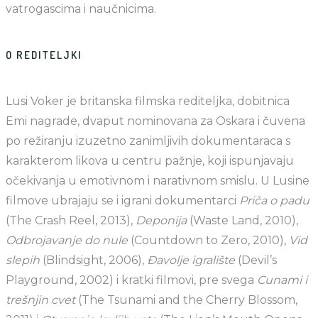
vatrogascima i naučnicima.
O REDITELJKI
Lusi Voker je britanska filmska rediteljka, dobitnica
Emi nagrade, dvaput nominovana za Oskara i čuvena
po režiranju izuzetno zanimljivih dokumentaraca s
karakterom likova u centru pažnje, koji ispunjavaju
očekivanja u emotivnom i narativnom smislu. U Lusine
filmove ubrajaju se i igrani dokumentarci
Priča o
padu
(The Crash Reel, 2013),
Deponija
(Waste Land, 2010),
Odbrojavanje do nule
(Countdown to Zero, 2010),
Vid
slepih
(Blindsight, 2006),
Đavolje igralište
(Devil’s
Playground, 2002) i kratki filmovi, pre svega
Cunami i
trešnjin cvet
(The Tsunami and the Cherry Blossom,