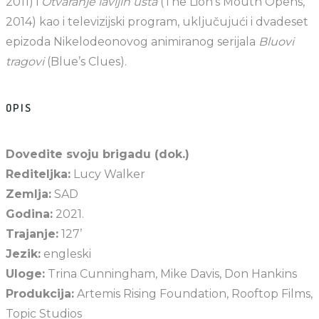
2011) i
Otvaranje lavljih usta
(The Lion’s Mouth Opens,
2014) kao i televizijski program, uključujući i dvadeset
epizoda Nikelodeonovog animiranog serijala
Bluovi
tragovi
(Blue’s Clues).
OPIS
Dovedite svoju brigadu (dok.)
Rediteljka:
Lucy Walker
Zemlja:
SAD
Godina:
2021.
Trajanje:
127’
Jezik:
engleski
Uloge:
Trina Cunningham, Mike Davis, Don Hankins
Produkcija:
Artemis Rising Foundation, Rooftop Films,
Topic Studios