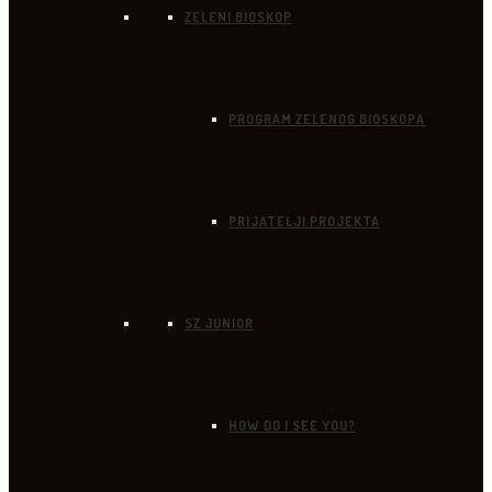
ZELENI BIOSKOP
PROGRAM ZELENOG BIOSKOPA
PRIJATELJI PROJEKTA
SZ JUNIOR
HOW DO I SEE YOU?