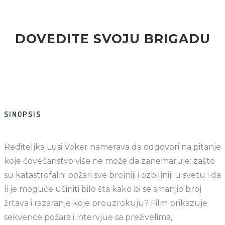
DOVEDITE SVOJU BRIGADU
SINOPSIS
Rediteljka Lusi Voker namerava da odgovori na pitanje
koje čovečanstvo više ne može da zanemaruje: zašto
su katastrofalni požari sve brojniji i ozbiljniji u svetu i da
li je moguće učiniti bilo šta kako bi se smanjio broj
žrtava i razaranje koje prouzrokuju? Film prikazuje
sekvence požara i intervjue sa preživelima,