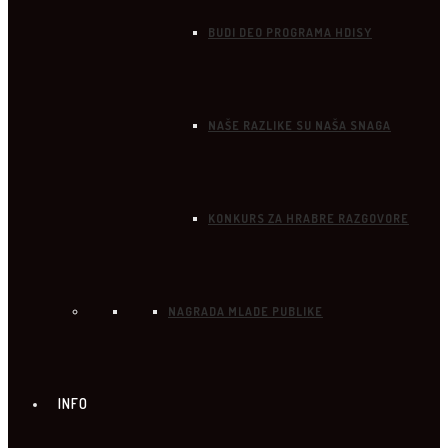
BUDI DEO PROGRAMA HDISY
NAŠE RAZLIKE SU NAŠA SNAGA
KONKURS ZA HRABRE RAZGOVORE
NAGRADA MLADE PUBLIKE
INFO