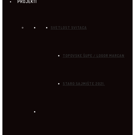
PROJEKTI
SVETLOST SVITACA
TOPOVSKE ŠUPE / LOGOR MARCAN
STARO SAJMIŠTE 2021.