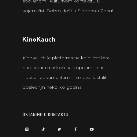
socijalnom i kulturnom kontekstu u
kojem živi. Dobro došli u Slobodnu Zonu!
Kinokauch je platforma na kojoj možete
naći stotinu naslova najpopularnijih art
house i dokumentarnih filmova nastalih
poslednjih nekoliko godina.
OSTANIMO U KONTAKTU