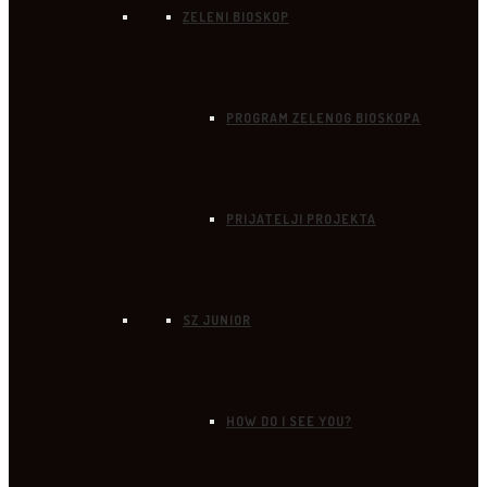
ZELENI BIOSKOP
PROGRAM ZELENOG BIOSKOPA
PRIJATELJI PROJEKTA
SZ JUNIOR
HOW DO I SEE YOU?