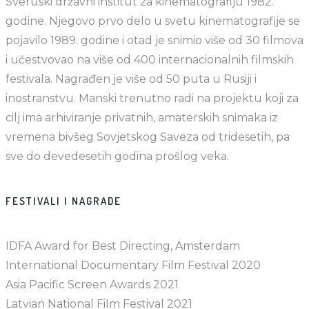
Sveruski državni institut za kinematografiju 1982.
godine. Njegovo prvo delo u svetu kinematografije se
pojavilo 1989. godine i otad je snimio više od 30 filmova
i učestvovao na više od 400 internacionalnih filmskih
festivala. Nagrađen je više od 50 puta u Rusiji i
inostranstvu. Manski trenutno radi na projektu koji za
cilj ima arhiviranje privatnih, amaterskih snimaka iz
vremena bivšeg Sovjetskog Saveza od tridesetih, pa
sve do devedesetih godina prošlog veka.
FESTIVALI I NAGRADE
IDFA Award for Best Directing, Amsterdam
International Documentary Film Festival 2020
Asia Pacific Screen Awards 2021
Latvian National Film Festival 2021