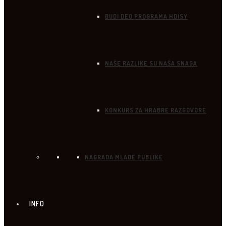
BUDI DEO PROGRAMA HDISY
NAŠE RAZLIKE SU NAŠA SNAGA
KONKURS ZA HRABRE RAZGOVORE
NAGRADA MLADE PUBLIKE
INFO