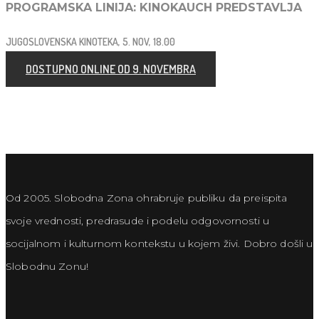
PROGRAMSKA LINIJA: KINOKAUCH PREDSTAVLJA
JUGOSLOVENSKA KINOTEKA, 5. NOV, 18.00
DOSTUPNO ONLINE OD 9. NOVEMBRA
Od 2005. Slobodna Zona ohrabruje publiku da preispita
svoje vrednosti, predrasude i podelu odgovornosti u
socijalnom i kulturnom kontekstu u kojem živi. Dobro došli u
Slobodnu Zonu!