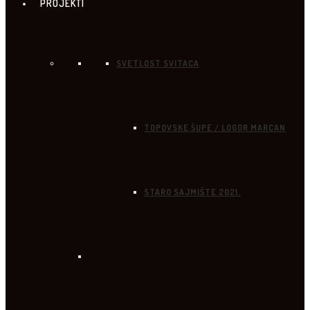
PROJEKTI
SVETLOST SVITACA
TOPOVSKE ŠUPE / LOGOR MARCAN
STARO SAJMIŠTE 2021.