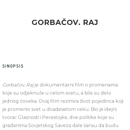
GORBAČOV. RAJ
SINOPSIS
Gorbačov. Raj
je dokumentarni film o promenama
koje su odjeknule u celom svetu, a bile su delo
jednog čoveka. Ovaj film rezimira život pojedinca koji
je promenio svet u dvadesetom veku. Bio je idejni
tvorac Glasnosti i Perestojke, dve politike koje su
građanima Sovjetskog Saveza dale šansu da budu