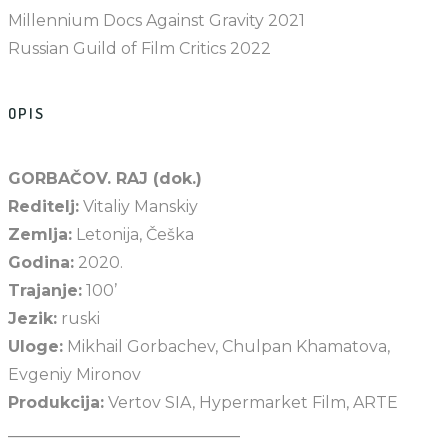
Millennium Docs Against Gravity 2021
Russian Guild of Film Critics 2022
OPIS
GORBAČOV. RAJ (dok.)
Reditelj:
Vitaliy Manskiy
Zemlja:
Letonija, Češka
Godina:
2020.
Trajanje:
100’
Jezik:
ruski
Uloge:
Mikhail Gorbachev, Chulpan Khamatova,
Evgeniy Mironov
Produkcija:
Vertov SIA, Hypermarket Film, ARTE
_____________________________