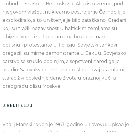
slobodni. Srušio je Berlinski zid. Ali u isto vreme, pod
njegovom vlašću, nuklearno postrojenje Černobilj je
eksplodiralo, a to uništenje je bilo zataškano. Građani
koji su tražili nezavisnost u baltičkim zemljama su
ubijeni. Vojnici su lopatama na brutalan način
potisnuli protestante u Tbilisiju. Sovjetski tenkovi
pregazili su mirne demonstrante u Bakuu. Sovjetsko
carstvo se srušilo pod njim, a sopstveni narod ga je
osudio. Sa ovakvim teretom prošlosti, ovaj usamljeni
starac živi poslednje dane života u praznoj kući u
predgrađu blizu Moskve.
O REDITELJU
Vitalij Manski rođen je 1963. godine u Lavovu. Upisao je