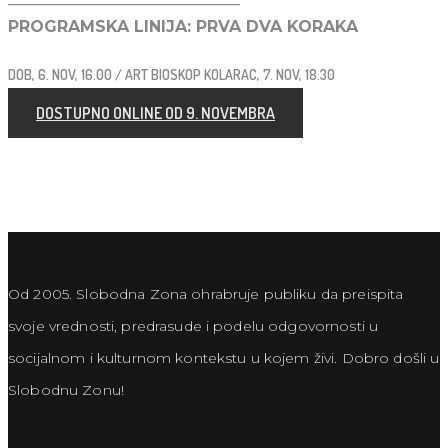
PROGRAMSKA LINIJA: PRVA DVA KORAKA
DOB, 6. NOV, 16.00 / ART BIOSKOP KOLARAC, 7. NOV, 18.30
DOSTUPNO ONLINE OD 9. NOVEMBRA
Od 2005. Slobodna Zona ohrabruje publiku da preispita
svoje vrednosti, predrasude i podelu odgovornosti u
socijalnom i kulturnom kontekstu u kojem živi. Dobro došli u
Slobodnu Zonu!