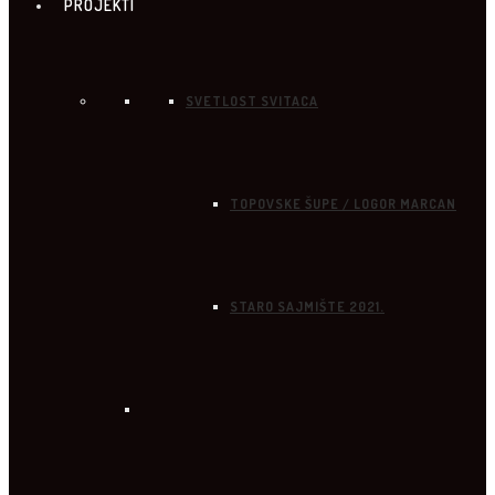
PROJEKTI
SVETLOST SVITACA
TOPOVSKE ŠUPE / LOGOR MARCAN
STARO SAJMIŠTE 2021.