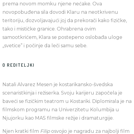
prema novom momku njene nećake. Ova
novopobuđena sila dovodi Klaru na neotkrivenu
teritoriju, dozvoljavajući joj da prekorači kako fizičke,
tako i mističke granice. Ohrabrena ovim
samootkrićem, Klara se postepeno oslobađa uloge
„svetice” i počinje da leči samu sebe.
O REDITELJKI
Natali Alvarez Mesen je kostarikansko-švedska
scenaristkinja i režiserka. Svoju karijeru započela je
baveći se fizičkim teatrom u Kostariki. Diplomirala je na
filmskom programu na Univerzitetu Kolumbija u
Njujorku kao MAS filmske režije i dramaturgije.
Njen kratki film
Filip
osvojio je nagradu za najbolji film