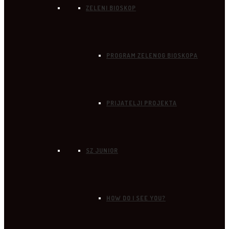
ZELENI BIOSKOP
PROGRAM ZELENOG BIOSKOPA
PRIJATELJI PROJEKTA
SZ JUNIOR
HOW DO I SEE YOU?