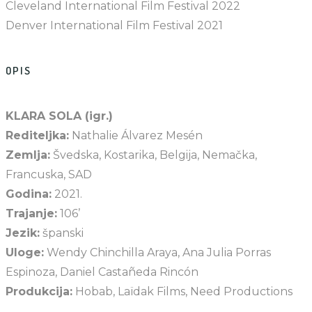
Cleveland International Film Festival 2022
Denver International Film Festival 2021
OPIS
KLARA SOLA (igr.)
Rediteljka:
Nathalie Álvarez Mesén
Zemlja:
Švedska, Kostarika, Belgija, Nemačka,
Francuska, SAD
Godina:
2021.
Trajanje:
106’
Jezik:
španski
Uloge:
Wendy Chinchilla Araya, Ana Julia Porras
Espinoza, Daniel Castañeda Rincón
Produkcija:
Hobab, Laïdak Films, Need Productions
_____________________________