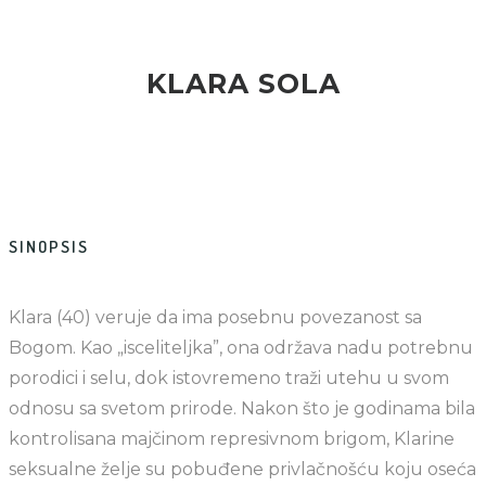
KLARA SOLA
SINOPSIS
Klara (40) veruje da ima posebnu povezanost sa
Bogom. Kao „isceliteljka”, ona održava nadu potrebnu
porodici i selu, dok istovremeno traži utehu u svom
odnosu sa svetom prirode. Nakon što je godinama bila
kontrolisana majčinom represivnom brigom, Klarine
seksualne želje su pobuđene privlačnošću koju oseća