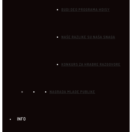
BUDI DEO PROGRAMA HDISY
NAŠE RAZLIKE SU NAŠA SNAGA
KONKURS ZA HRABRE RAZGOVORE
NAGRADA MLADE PUBLIKE
INFO