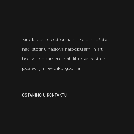
Kinokauch je platforma na kojoj možete
naći stotinu naslova najpopularnijih art
house i dokumentarnih filmova nastalih
poslednjih nekoliko godina.
OSTANIMO U KONTAKTU