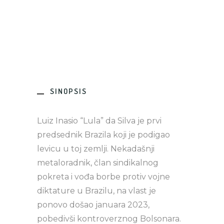
SINOPSIS
Luiz Inasio “Lula” da Silva je prvi
predsednik Brazila koji je podigao
levicu u toj zemlji. Nekadašnji
metaloradnik, član sindikalnog
pokreta i vođa borbe protiv vojne
diktature u Brazilu, na vlast je
ponovo došao januara 2023,
pobedivši kontroverznog Bolsonara.