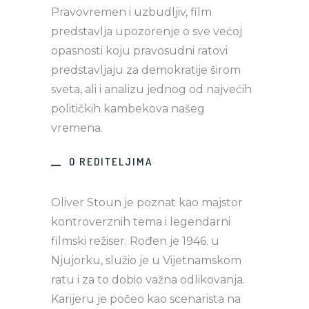
Pravovremen i uzbudljiv, film
predstavlja upozorenje o sve većoj
opasnosti koju pravosudni ratovi
predstavljaju za demokratije širom
sveta, ali i analizu jednog od najvećih
političkih kambekova našeg
vremena.
O REDITELJIMA
Oliver Stoun je poznat kao majstor
kontroverznih tema i legendarni
filmski režiser. Rođen je 1946. u
Njujorku, služio je u Vijetnamskom
ratu i za to dobio važna odlikovanja.
Karijeru je počeo kao scenarista na