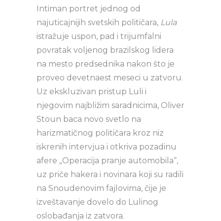
Intiman portret jednog od
najuticajnijih svetskih političara,
Lula
istražuje uspon, pad i trijumfalni
povratak voljenog brazilskog lidera
na mesto predsednika nakon što je
proveo devetnaest meseci u zatvoru.
Uz ekskluzivan pristup Luli i
njegovim najbližim saradnicima, Oliver
Stoun baca novo svetlo na
harizmatičnog političara kroz niz
iskrenih intervjua i otkriva pozadinu
afere „Operacija pranje automobila“,
uz priče hakera i novinara koji su radili
na Snoudenovim fajlovima, čije je
izveštavanje dovelo do Lulinog
oslobađanja iz zatvora.