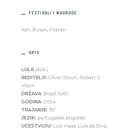
FESTIVALI I NAGRADE
Kan, Busan, Prizren
OPIS
LULA
(dok.)
REDITELJI:
Oliver Stoun, Robert S.
Vilson
DRŽAVA:
Brazil, SAD
GODINA:
2024.
TRAJANJE:
90’
JEZIK:
portugalski, engleski
UČESTVUJU:
Luiz Inasio Lula da Silva,