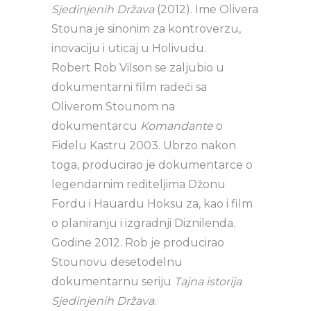
Sjedinjenih Država
(2012). Ime Olivera
Stouna je sinonim za kontroverzu,
inovaciju i uticaj u Holivudu.
Robert Rob Vilson se zaljubio u
dokumentarni film radeći sa
Oliverom Stounom na
dokumentarcu
Komandante
o
Fidelu Kastru 2003. Ubrzo nakon
toga, producirao je dokumentarce o
legendarnim rediteljima Džonu
Fordu i Hauardu Hoksu za, kao i film
o planiranju i izgradnji Diznilenda.
Godine 2012. Rob je producirao
Stounovu desetodelnu
dokumentarnu seriju
Tajna istorija
Sjedinjenih Država
.