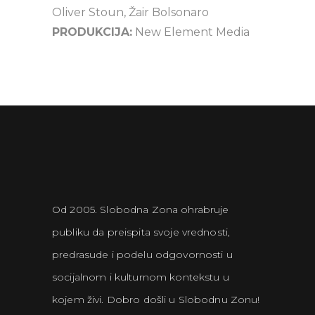
Oliver Stoun, Žair Bolsonaro
PRODUKCIJA:
New Element Media
Od 2005. Slobodna Zona ohrabruje
publiku da preispita svoje vrednosti,
predrasude i podelu odgovornosti u
socijalnom i kulturnom kontekstu u
kojem živi. Dobro došli u Slobodnu Zonu!