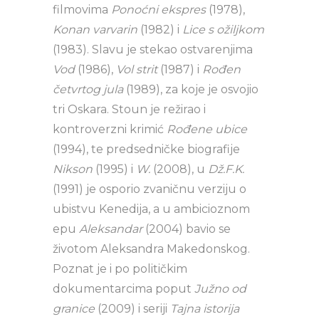
filmovima
Ponoćni ekspres
(1978),
Konan varvarin
(1982) i
Lice s ožiljkom
(1983). Slavu je stekao ostvarenjima
Vod
(1986),
Vol strit
(1987) i
Rođen
četvrtog jula
(1989), za koje je osvojio
tri Oskara. Stoun je režirao i
kontroverzni krimić
Rođene ubice
(1994), te predsedničke biografije
Nikson
(1995) i
W.
(2008), u
Dž.F.K.
(1991) je osporio zvaničnu verziju o
ubistvu Kenedija, a u ambicioznom
epu
Aleksandar
(2004) bavio se
životom Aleksandra Makedonskog.
Poznat je i po političkim
dokumentarcima poput
Južno od
granice
(2009) i seriji
Tajna istorija