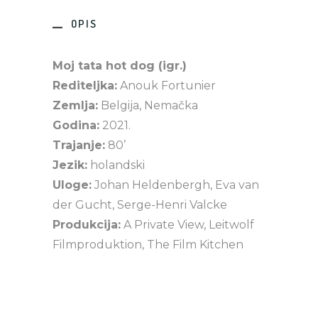
OPIS
Moj tata hot dog (igr.)
Rediteljka:
Anouk Fortunier
Zemlja:
Belgija, Nemačka
Godina:
2021.
Trajanje:
80’
Jezik:
holandski
Uloge:
Johan Heldenbergh, Eva van
der Gucht, Serge-Henri Valcke
Produkcija:
A Private View, Leitwolf
Filmproduktion, The Film Kitchen