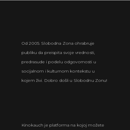
Od 2005. Slobodna Zona ohrabruje
publiku da preispita svoje vrednosti,
predrasude i podelu odgovornosti u
socijalnom i kulturnom kontekstu u
kojem živi. Dobro došli u Slobodnu Zonu!
Kinokauch je platforma na kojoj možete