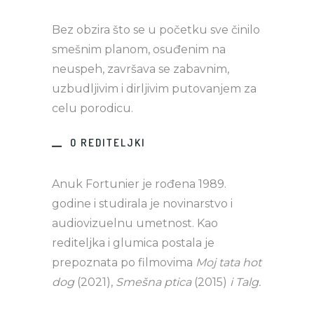
Bez obzira što se u početku sve činilo
smešnim planom, osuđenim na
neuspeh, završava se zabavnim,
uzbudljivim i dirljivim putovanjem za
celu porodicu.
O REDITELJKI
Anuk Fortunier je rođena 1989.
godine i studirala je novinarstvo i
audiovizuelnu umetnost. Kao
rediteljka i glumica postala je
prepoznata po filmovima
Moj tata hot
dog
(2021),
Smešna ptica
(2015)
i Talg.