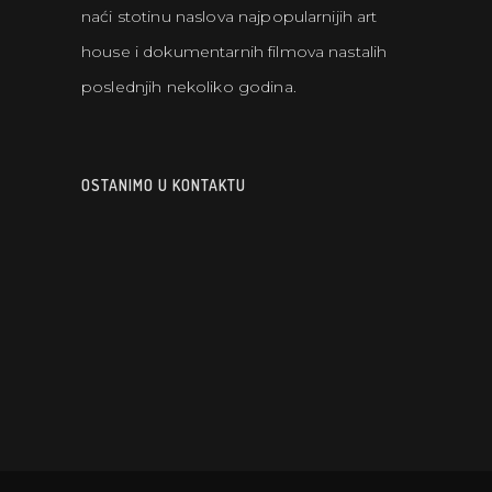
naći stotinu naslova najpopularnijih art
house i dokumentarnih filmova nastalih
poslednjih nekoliko godina.
OSTANIMO U KONTAKTU