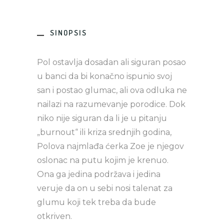
SINOPSIS
Pol ostavlja dosadan ali siguran posao
u banci da bi konačno ispunio svoj
san i postao glumac, ali ova odluka ne
nailazi na razumevanje porodice. Dok
niko nije siguran da li je u pitanju
„burnout“ ili kriza srednjih godina,
Polova najmlađa ćerka Zoe je njegov
oslonac na putu kojim je krenuo.
Ona ga jedina podržava i jedina
veruje da on u sebi nosi talenat za
glumu koji tek treba da bude
otkriven.