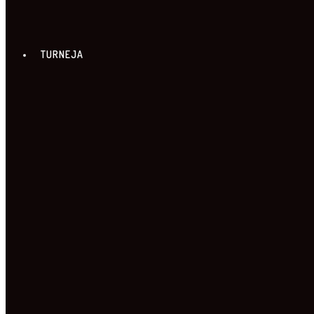
TURNEJA
20. TURNEJA
FILMSKI PROGRAM TURNEJE
PROGRAM PO GRADOVIMA