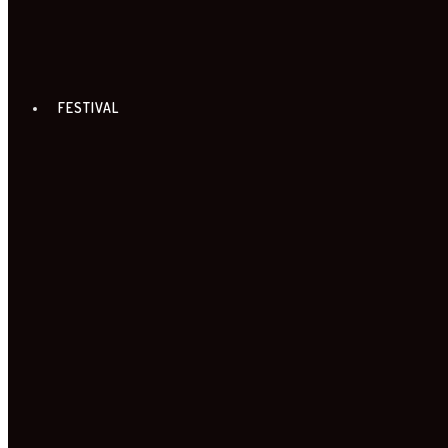
PRIJATELJI TURNEJE
FESTIVAL
FILMOVI
PROGRAM PO GRADOVIMA