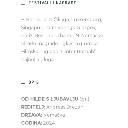
FESTIVALI I NAGRADE
F. Berlin,Talin, Čikago, Luksemburg,
Singapur, Palm Springs, Glazgov,
Pariz, Beč, Trondhajm… N. Nemačke
filmske nagrade – glavna glumica;
Filmska nagrada “Ginter Rorbah” –
najbolja uloga;
OPIS
OD HILDE S LJUBAVLJU
(igr.)
REDITELJ:
Andreas Drezen
DRŽAVA:
Nemačka
GODINA:
2024.