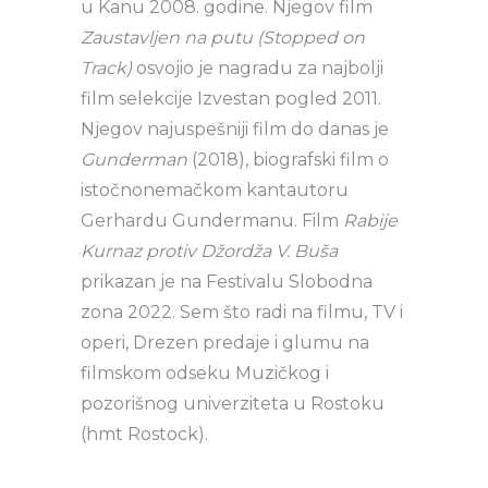
u Kanu 2008. godine. Njegov film
Zaustavljen na putu (Stopped on
Track)
osvojio je nagradu za najbolji
film selekcije Izvestan pogled 2011.
Njegov najuspešniji film do danas je
Gunderman
(2018), biografski film o
istočnonemačkom kantautoru
Gerhardu Gundermanu. Film
Rabije
Kurnaz protiv Džordža V. Buša
prikazan je na Festivalu Slobodna
zona 2022. Sem što radi na filmu, TV i
operi, Drezen predaje i glumu na
filmskom odseku Muzičkog i
pozorišnog univerziteta u Rostoku
(hmt Rostock).