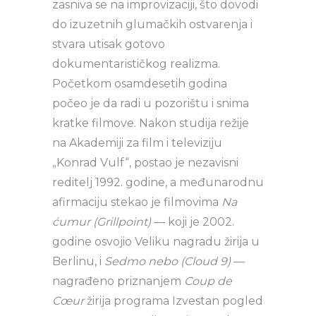
zasniva se na improvizaciji, što dovodi
do izuzetnih glumačkih ostvarenja i
stvara utisak gotovo
dokumentarističkog realizma.
Početkom osamdesetih godina
počeo je da radi u pozorištu i snima
kratke filmove. Nakon studija režije
na Akademiji za film i televiziju
„Konrad Vulf“, postao je nezavisni
reditelj 1992. godine, a međunarodnu
afirmaciju stekao je filmovima
Na
ćumur (Grillpoint)
— koji je 2002.
godine osvojio Veliku nagradu žirija u
Berlinu, i
Sedmo nebo (Cloud 9)
—
nagrađeno priznanjem
Coup de
Cœur
žirija programa Izvestan pogled