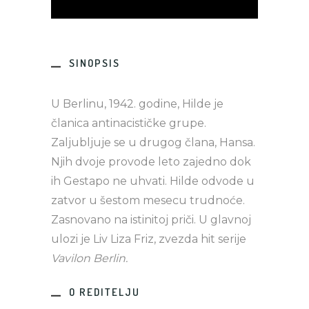
SINOPSIS
U Berlinu, 1942. godine, Hilde je
članica antinacističke grupe.
Zaljubljuje se u drugog člana, Hansa.
Njih dvoje provode leto zajedno dok
ih Gestapo ne uhvati. Hilde odvode u
zatvor u šestom mesecu trudnoće.
Zasnovano na istinitoj priči. U glavnoj
ulozi je Liv Liza Friz, zvezda hit serije
Vavilon Berlin.
O REDITELJU