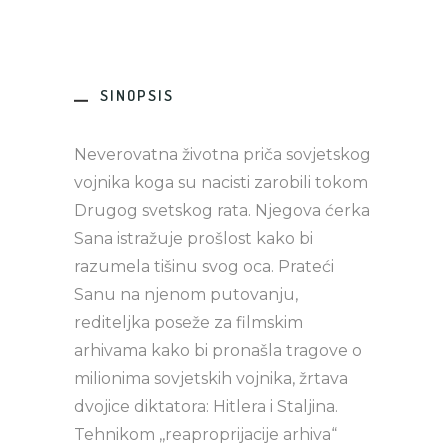
SINOPSIS
Neverovatna životna priča sovjetskog
vojnika koga su nacisti zarobili tokom
Drugog svetskog rata. Njegova ćerka
Sana istražuje prošlost kako bi
razumela tišinu svog oca. Prateći
Sanu na njenom putovanju,
rediteljka poseže za filmskim
arhivama kako bi pronašla tragove o
milionima sovjetskih vojnika, žrtava
dvojice diktatora: Hitlera i Staljina.
Tehnikom ,,reaproprijacije arhiva“