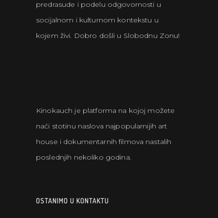
predrasude i podelu odgovornosti u
socijalnom i kulturnom kontekstu u
kojem živi. Dobro došli u Slobodnu Zonu!
Kinokauch je platforma na kojoj možete
naći stotinu naslova najpopularnijih art
house i dokumentarnih filmova nastalih
poslednjih nekoliko godina.
OSTANIMO U KONTAKTU