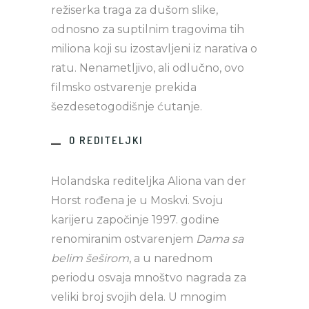
režiserka traga za dušom slike,
odnosno za suptilnim tragovima tih
miliona koji su izostavljeni iz narativa o
ratu. Nenametljivo, ali odlučno, ovo
filmsko ostvarenje prekida
šezdesetogodišnje ćutanje.
O REDITELJKI
Holandska rediteljka Aliona van der
Horst rođena je u Moskvi. Svoju
karijeru započinje 1997. godine
renomiranim ostvarenjem
Dama sa
belim šeširom
, a u narednom
periodu osvaja mnoštvo nagrada za
veliki broj svojih dela. U mnogim