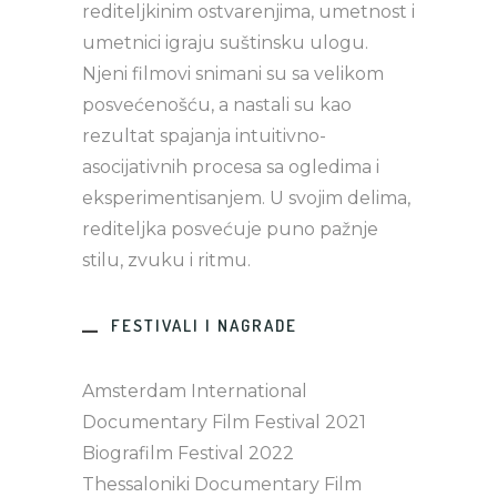
rediteljkinim ostvarenjima, umetnost i
umetnici igraju suštinsku ulogu.
Njeni filmovi snimani su sa velikom
posvećenošću, a nastali su kao
rezultat spajanja intuitivno-
asocijativnih procesa sa ogledima i
eksperimentisanjem. U svojim delima,
rediteljka posvećuje puno pažnje
stilu, zvuku i ritmu.
FESTIVALI I NAGRADE
Amsterdam International
Documentary Film Festival 2021
Biografilm Festival 2022
Thessaloniki Documentary Film