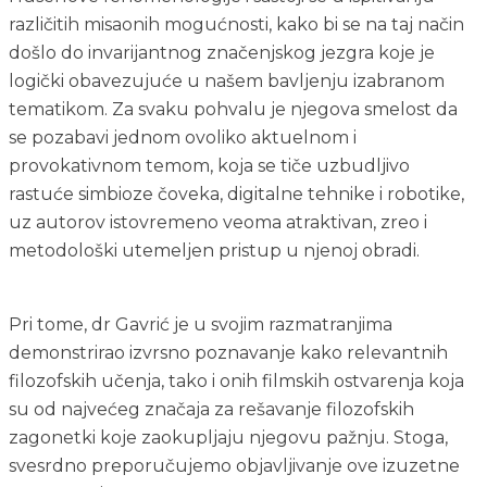
različitih misaonih mogućnosti, kako bi se na taj način 
došlo do invarijantnog značenjskog jezgra koje je 
logički obavezujuće u našem bavljenju izabranom 
tematikom. Za svaku pohvalu je njegova smelost da 
se pozabavi jednom ovoliko aktuelnom i 
provokativnom temom, koja se tiče uzbudljivo 
rastuće simbioze čoveka, digitalne tehnike i robotike, 
uz autorov istovremeno veoma atraktivan, zreo i 
metodološki utemeljen pristup u njenoj obradi. 
Pri tome, dr Gavrić je u svojim razmatranjima 
demonstrirao izvrsno poznavanje kako relevantnih 
filozofskih učenja, tako i onih filmskih ostvarenja koja 
su od najvećeg značaja za rešavanje filozofskih 
zagonetki koje zaokupljaju njegovu pažnju. Stoga, 
svesrdno preporučujemo objavljivanje ove izuzetne 