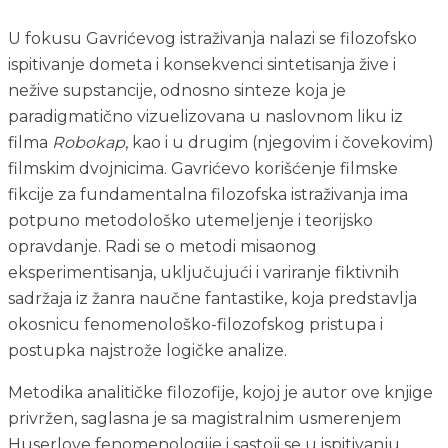
U fokusu Gavrićevog istraživanja nalazi se filozofsko 
ispitivanje dometa i konsekvenci sintetisanja žive i 
nežive supstancije, odnosno sinteze koja je 
paradigmatično vizuelizovana u naslovnom liku iz 
filma 
Robokap
, kao i u drugim (njegovim i čovekovim) 
filmskim dvojnicima. Gavrićevo korišćenje filmske 
fikcije za fundamentalna filozofska istraživanja ima 
potpuno metodološko utemeljenje i teorijsko 
opravdanje. Radi se o metodi misaonog 
eksperimentisanja, uključujući i variranje fiktivnih 
sadržaja iz žanra naučne fantastike, koja predstavlja 
okosnicu fenomenološko-filozofskog pristupa i 
postupka najstrože logičke analize.
Metodika analitičke filozofije, kojoj je autor ove knjige 
privržen, saglasna je sa magistralnim usmerenjem 
Huserlove fenomenologije i sastoji se u ispitivanju 