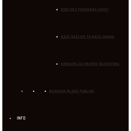
BUDI DEO PROGRAMA HDISY
NAŠE RAZLIKE SU NAŠA SNAGA
KONKURS ZA HRABRE RAZGOVORE
NAGRADA MLADE PUBLIKE
INFO