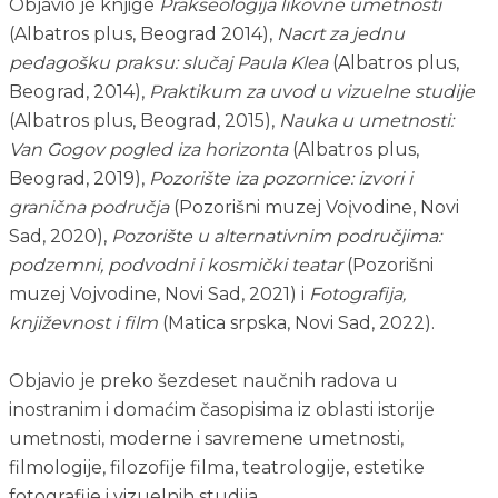
Objavio je knjige 
Prakseologija likovne umetnosti
(Albatros plus, Beograd 2014), 
Nacrt za jednu 
pedagošku praksu: slučaj Paula Klea
 (Albatros plus, 
Beograd, 2014), 
Praktikum za uvod u vizuelne studije 
(Albatros plus, Beograd, 2015), 
Nauka u umetnosti: 
Van Gogov pogled iza horizonta
 (Albatros plus, 
Beograd, 2019), 
Pozorište iza pozornice: izvori i 
granična područja
 (Pozorišni muzej Voįvodine, Novi 
Sad, 2020), 
Pozorište u alternativnim područjima: 
podzemni, podvodni i kosmički teatar
 (Pozorišni 
muzej Vojvodine, Novi Sad, 2021) i 
Fotografija, 
književnost i film
 (Matica srpska, Novi Sad, 2022).
Objavio je preko šezdeset naučnih radova u 
inostranim i domaćim časopisima iz oblasti istorije 
umetnosti, moderne i savremene umetnosti, 
filmologije, filozofije filma, teatrologije, estetike 
fotografije i vizuelnih studija. 