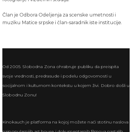
Član je Odbora Odeljenja za scenske umetnosti i 
muziku Matice srpske i član-saradnik iste institucije.
Od 2005. Slobodna Zona ohrabruje publiku da preispita
svoje vrednosti, predrasude i podelu odgovornosti u
socijalnom i kulturnom kontekstu u kojem živi. Dobro došli u
Slobodnu Zonu!
Kinokauch je platforma na kojoj možete naći stotinu naslova
najpopularnijih art house i dokumentarnih filmova nastalih