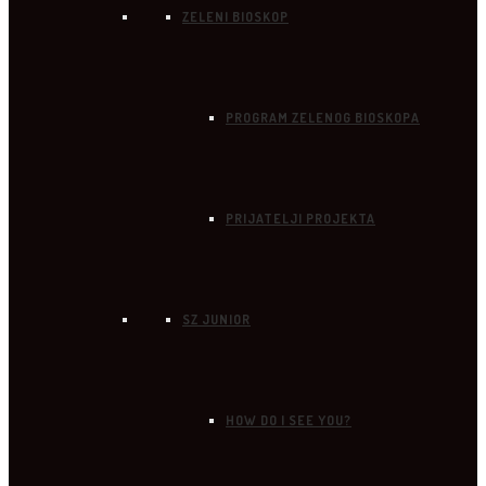
ZELENI BIOSKOP
PROGRAM ZELENOG BIOSKOPA
PRIJATELJI PROJEKTA
SZ JUNIOR
HOW DO I SEE YOU?