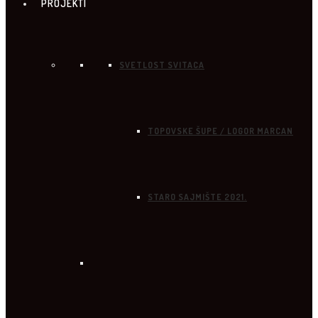
PROJEKTI
SVETLOST SVITACA
TOPOVSKE ŠUPE / LOGOR MARCAN
STARO SAJMIŠTE 2021.