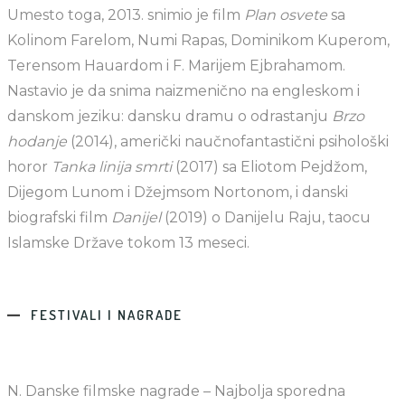
Umesto toga, 2013. snimio je film
Plan osvete
sa
Kolinom Farelom, Numi Rapas, Dominikom Kuperom,
Terensom Hauardom i F. Marijem Ejbrahamom.
Nastavio je da snima naizmenično na engleskom i
danskom jeziku: dansku dramu o odrastanju
Brzo
hodanje
(2014), američki naučnofantastični psihološki
horor
Tanka linija smrti
(2017) sa Eliotom Pejdžom,
Dijegom Lunom i Džejmsom Nortonom, i danski
biografski film
Danijel
(2019) o Danijelu Raju, taocu
Islamske Države tokom 13 meseci.
FESTIVALI I NAGRADE
N. Danske filmske nagrade – Najbolja sporedna