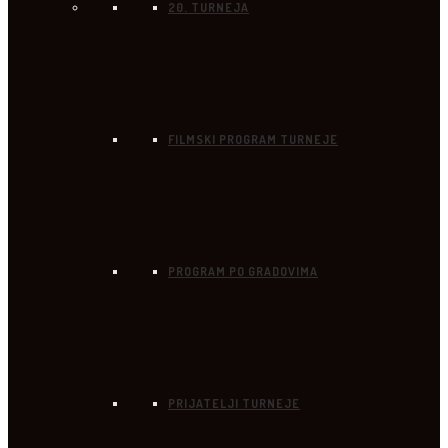
20. TURNEJA
FILMSKI PROGRAM TURNEJE
PROGRAM PO GRADOVIMA
PRIJATELJI TURNEJE