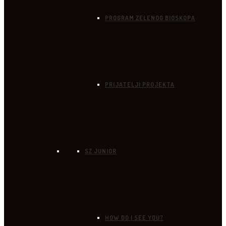
PROGRAM ZELENOG BIOSKOPA
PRIJATELJI PROJEKTA
SZ JUNIOR
HOW DO I SEE YOU?