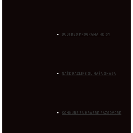
BUDI DEO PROGRAMA HDISY
NAŠE RAZLIKE SU NAŠA SNAGA
KONKURS ZA HRABRE RAZGOVORE