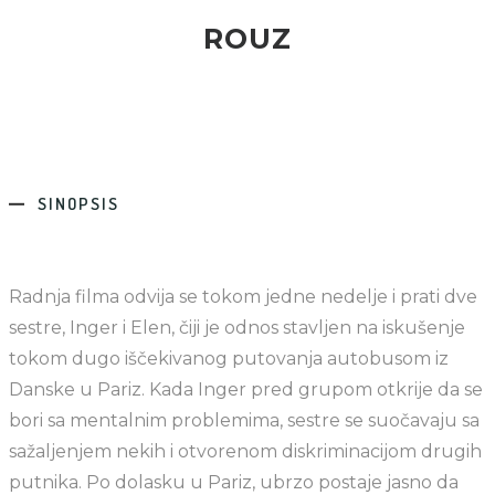
ROUZ
SINOPSIS
Radnja filma odvija se tokom jedne nedelje i prati dve
sestre, Inger i Elen, čiji je odnos stavljen na iskušenje
tokom dugo iščekivanog putovanja autobusom iz
Danske u Pariz. Kada Inger pred grupom otkrije da se
bori sa mentalnim problemima, sestre se suočavaju sa
sažaljenjem nekih i otvorenom diskriminacijom drugih
putnika. Po dolasku u Pariz, ubrzo postaje jasno da