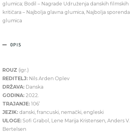
glumica; Bodil – Nagrade Udruženja danskih filmskih
kritičara – Najbolja glavna glumica, Najbolja sporenda
glumica
OPIS
ROUZ
(igr.)
REDITELJ:
Nils Arden Oplev
DRŽAVA:
Danska
GODINA:
2022.
TRAJANJE:
106’
JEZIK:
danski, francuski, nemački, engleski
ULOGE:
Sofi Grabol, Lene Marija Kristensen, Anders V.
Bertelsen