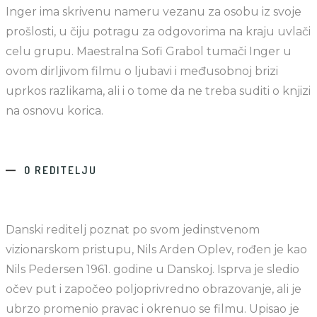
Inger ima skrivenu nameru vezanu za osobu iz svoje
prošlosti, u čiju potragu za odgovorima na kraju uvlači
celu grupu. Maestralna Sofi Grabol tumači Inger u
ovom dirljivom filmu o ljubavi i međusobnoj brizi
uprkos razlikama, ali i o tome da ne treba suditi o knjizi
na osnovu korica.
O REDITELJU
Danski reditelj poznat po svom jedinstvenom
vizionarskom pristupu, Nils Arden Oplev, rođen je kao
Nils Pedersen 1961. godine u Danskoj. Isprva je sledio
očev put i započeo poljoprivredno obrazovanje, ali je
ubrzo promenio pravac i okrenuo se filmu. Upisao je