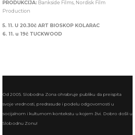
PRODUKCIJA:
Bankside Films, Nordisk Film
Production
5. 11. U 20.30č ART BIOSKOP KOLARAC
6. 11. u 19č TUCKWOOD
Od 2005. Slobodna Zona ohrabruje publiku da preispita
svoje vrednosti, predrasude i podelu odgovornosti u
socijalnom i kulturnom kontekstu u kojem živi. Dobro došli u
Slobodnu Zonu!