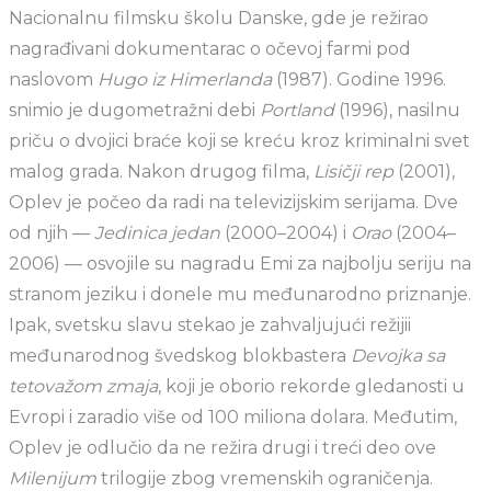
Nacionalnu filmsku školu Danske, gde je režirao
nagrađivani dokumentarac o očevoj farmi pod
naslovom
Hugo iz Himerlanda
(1987). Godine 1996.
snimio je dugometražni debi
Portland
(1996), nasilnu
priču o dvojici braće koji se kreću kroz kriminalni svet
malog grada. Nakon drugog filma,
Lisičji rep
(2001),
Oplev je počeo da radi na televizijskim serijama. Dve
od njih —
Jedinica jedan
(2000–2004) i
Orao
(2004–
2006) — osvojile su nagradu Emi za najbolju seriju na
stranom jeziku i donele mu međunarodno priznanje.
Ipak, svetsku slavu stekao je zahvaljujući režijii
međunarodnog švedskog blokbastera
Devojka sa
tetovažom zmaja
, koji je oborio rekorde gledanosti u
Evropi i zaradio više od 100 miliona dolara. Međutim,
Oplev je odlučio da ne režira drugi i treći deo ove
Milenijum
trilogije zbog vremenskih ograničenja.