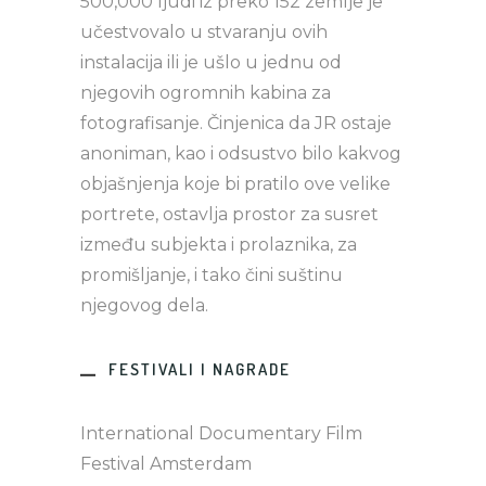
500,000 ljudi iz preko 152 zemlje je
učestvovalo u stvaranju ovih
instalacija ili je ušlo u jednu od
njegovih ogromnih kabina za
fotografisanje. Činjenica da JR ostaje
anoniman, kao i odsustvo bilo kakvog
objašnjenja koje bi pratilo ove velike
portrete, ostavlja prostor za susret
između subjekta i prolaznika, za
promišljanje, i tako čini suštinu
njegovog dela.
FESTIVALI I NAGRADE
International Documentary Film
Festival Amsterdam