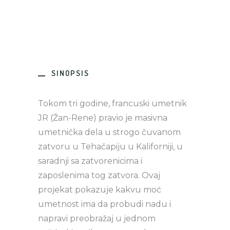
SINOPSIS
Tokom tri godine, francuski umetnik
JR (Žan-Rene) pravio je masivna
umetnička dela u strogo čuvanom
zatvoru u Tehačapiju u Kaliforniji, u
saradnji sa zatvorenicima i
zaposlenima tog zatvora. Ovaj
projekat pokazuje kakvu moć
umetnost ima da probudi nadu i
napravi preobražaj u jednom