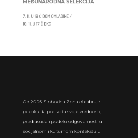
MEĐUNARODNA SELEKCIJA
7. 11. U 18 Č DOM OMLADINE /
10. 11. U 17 Č DKC
Od 2005. Slobodna Zona ohrabruje
publiku da preispita svoje vrednosti,
predrasude i podelu odgovornosti u
socijalnom i kulturnom kontekstu u