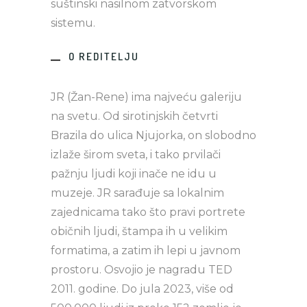
suštinski nasilnom zatvorskom
sistemu.
O REDITELJU
JR (Žan-Rene) ima najveću galeriju
na svetu. Od sirotinjskih četvrti
Brazila do ulica Njujorka, on slobodno
izlaže širom sveta, i tako prvilači
pažnju ljudi koji inače ne idu u
muzeje. JR sarađuje sa lokalnim
zajednicama tako što pravi portrete
običnih ljudi, štampa ih u velikim
formatima, a zatim ih lepi u javnom
prostoru. Osvojio je nagradu TED
2011. godine. Do jula 2023, više od