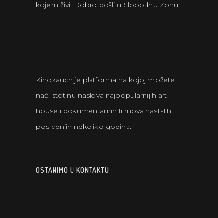
kojem živi. Dobro došli u Slobodnu Zonu!
Kinokauch je platforma na kojoj možete
naći stotinu naslova najpopularnijih art
house i dokumentarnih filmova nastalih
poslednjih nekoliko godina.
OSTANIMO U KONTAKTU