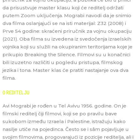
da prisustvuje master klasu koji će reditelj održati
putem Zoom uključenja. Mograbi navodi da je snimio
dva filma oslanjajući se na isti materijal: Z32 (2008) i
Prve 54 godine: skraćeni priručnik za vojnu okupaciju
(2021). Oba filma su izvedena iz svedočenja izraelskih
vojnika koji su služili na okupiranim teritorijama koje je
prikupio Breaking the Silence. Filmovi su u konačnici
bili izuzetno različiti u pogledu pristupa, filmskog
jezika i tona. Master klas će pratiti nastajanje ova dva
filma.
O REDITELJU
Avi Mograbi je rođen u Tel Avivu 1956. godine. On je
filmski reditelj čiji filmovi, koji se po pravilu bave
sukobom između Izraela i Palestine, istražuju kako
nasilje utiče na pojedinca. Često se i sâm pojavljuje u
svojim filmovima, progovarajući iz pozicije reditelja, ali i