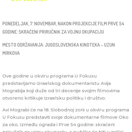
PONEDELJAK, 7. NOVEMBAR, NAKON PROJEKCIJE FILM PRVE 54
GODINE: SKRAĆENI PRIRUČNIK ZA VOJNU OKUPACIJU
MESTO ODRŽAVANJA: JUGOSLOVENSKA KINOTEKA – UZUN
MIRKOVA
Ove godine u okviru programa U Fokusu
predstavljamo izraelskog dokumentaristu Avija
Mograbija koji duže od tri decenije svojim filmovima
otvoreno kritikuje izraelsku politiku i društvo.
Avi Mograbi će na 18. Slobodnoj zoni u okviru programa
U Fokusu predstaviti svoje dokumentarne filmove Oko
za oko, Između ograda i Prve 54 godine: skraćeni
priručnik za vojnu okupaciju, a publika će biti u prilici