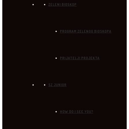
ZELENI BIOSKOP
PROGRAM ZELENOG BIOSKOPA
PRIJATELJI PROJEKTA
SZ JUNIOR
HOW DO I SEE YOU?