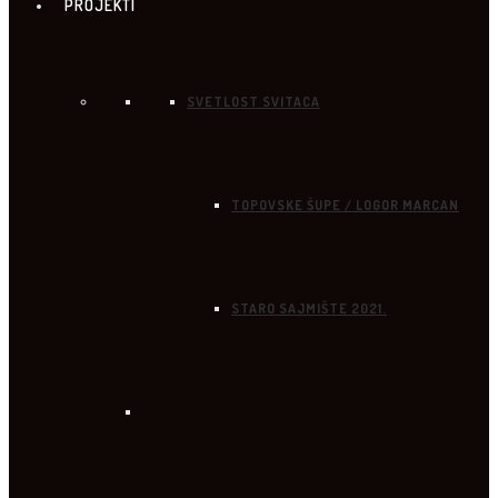
PROJEKTI
SVETLOST SVITACA
TOPOVSKE ŠUPE / LOGOR MARCAN
STARO SAJMIŠTE 2021.