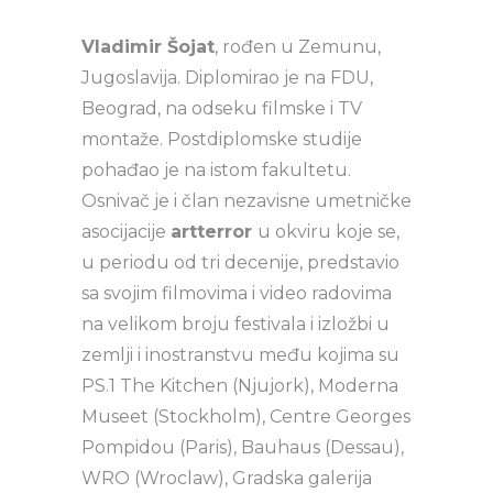
Vladimir Šojat
, rođen u Zemunu,
Jugoslavija. Diplomirao je na FDU,
Beograd, na odseku filmske i TV
montaže. Postdiplomske studije
pohađao je na istom fakultetu.
Osnivač je i član nezavisne umetničke
asocijacije
artterror
u okviru koje se,
u periodu od tri decenije, predstavio
sa svojim filmovima i video radovima
na velikom broju festivala i izložbi u
zemlji i inostranstvu među kojima su
PS.1 The Kitchen (Njujork), Moderna
Museet (Stockholm), Centre Georges
Pompidou (Paris), Bauhaus (Dessau),
WRO (Wroclaw), Gradska galerija