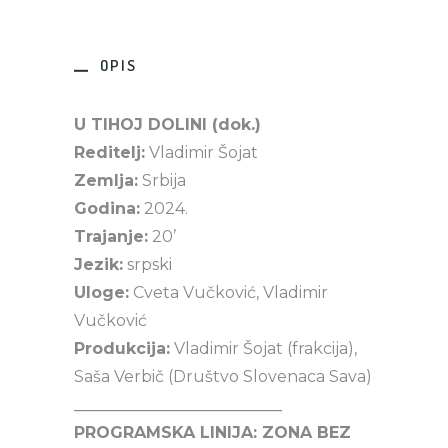
OPIS
U TIHOJ DOLINI (dok.)
Reditelj:
Vladimir Šojat
Zemlja:
Srbija
Godina:
2024.
Trajanje:
20’
Jezik:
srpski
Uloge:
Cveta Vučković, Vladimir
Vučković
Produkcija:
Vladimir Šojat (frakcija),
Saša Verbič (Društvo Slovenaca Sava)
__________________________
PROGRAMSKA LINIJA: ZONA BEZ