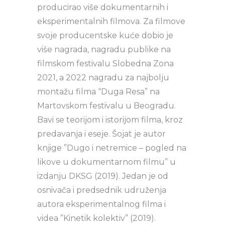
producirao više dokumentarnih i
eksperimentalnih filmova. Za filmove
svoje producentske kuće dobio je
više nagrada, nagradu publike na
filmskom festivalu Slobedna Zona
2021, a 2022 nagradu za najbolju
montažu filma “Duga Resa” na
Martovskom festivalu u Beogradu.
Bavi se teorijom i istorijom filma, kroz
predavanja i eseje. Šojat je autor
knjige ”Dugo i netremice – pogled na
likove u dokumentarnom filmu” u
izdanju DKSG (2019). Jedan je od
osnivača i predsednik udruženja
autora eksperimentalnog filma i
videa ”Kinetik kolektiv” (2019).