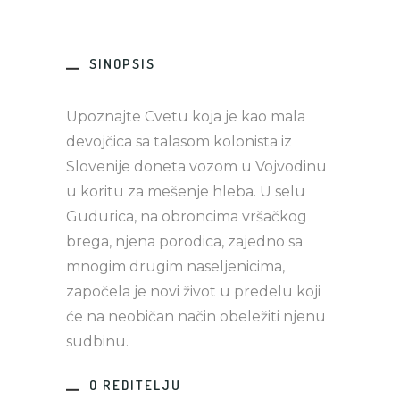
SINOPSIS
Upoznajte Cvetu koja je kao mala
devojčica sa talasom kolonista iz
Slovenije doneta vozom u Vojvodinu
u koritu za mešenje hleba. U selu
Gudurica, na obroncima vršačkog
brega, njena porodica, zajedno sa
mnogim drugim naseljenicima,
započela je novi život u predelu koji
će na neobičan način obeležiti njenu
sudbinu.
O REDITELJU