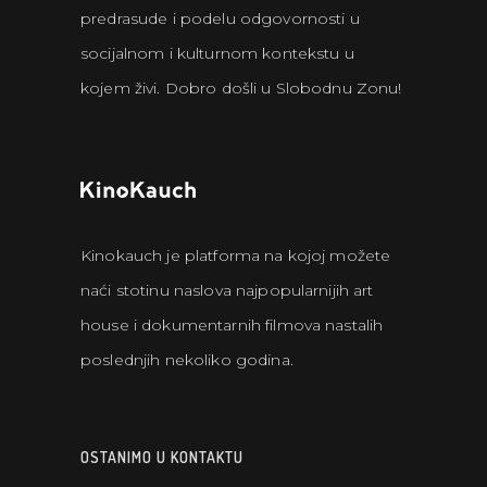
predrasude i podelu odgovornosti u
socijalnom i kulturnom kontekstu u
kojem živi. Dobro došli u Slobodnu Zonu!
Kinokauch je platforma na kojoj možete
naći stotinu naslova najpopularnijih art
house i dokumentarnih filmova nastalih
poslednjih nekoliko godina.
OSTANIMO U KONTAKTU