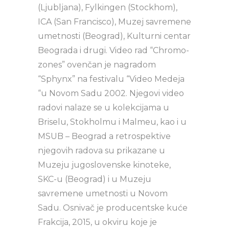
(Ljubljana), Fylkingen (Stockhom),
ICA (San Francisco), Muzej savremene
umetnosti (Beograd), Kulturni centar
Beograda i drugi. Video rad “Chromo-
zones” ovenčan je nagradom
“Sphynx” na festivalu “Video Medeja
“u Novom Sadu 2002. Njegovi video
radovi nalaze se u kolekcijama u
Briselu, Stokholmu i Malmeu, kao i u
MSUB – Beograd a retrospektive
njegovih radova su prikazane u
Muzeju jugoslovenske kinoteke,
SKC-u (Beograd) i u Muzeju
savremene umetnosti u Novom
Sadu. Osnivač je producentske kuće
Frakcija, 2015, u okviru koje je