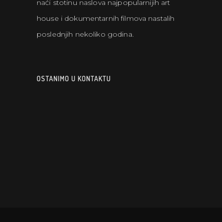
naći stotinu naslova najpopularnijih art
house i dokumentarnih filmova nastalih
poslednjih nekoliko godina.
OSTANIMO U KONTAKTU