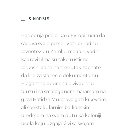
SINOPSIS
Poslednja pčelarka u Evropi mora da
sačuva svoje pčele i vrati prirodnu
ravnotežu u Zemlju meda. Uvodni
kadrovi filma su tako rustično
raskošni da se na trenutak zapitate
da li je zaista reč o dokumentarcu.
Elegantno obučena u živopisnu
bluzu i sa smaragdnom maramom na
glavi Hatidže Muratova gazi krševitim,
ali spektakularnim balkanskim
predelom na svom putu ka koloniji
pčela koju uzgaja. Živi sa svojom