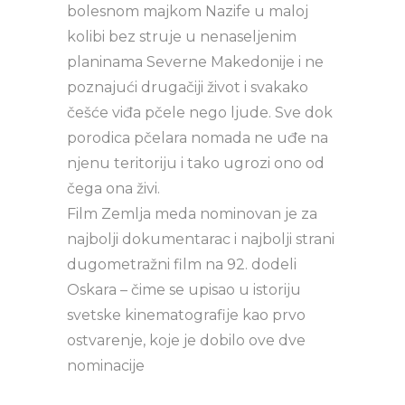
bolesnom majkom Nazife u maloj
kolibi bez struje u nenaseljenim
planinama Severne Makedonije i ne
poznajući drugačiji život i svakako
češće viđa pčele nego ljude. Sve dok
porodica pčelara nomada ne uđe na
njenu teritoriju i tako ugrozi ono od
čega ona živi.
Film Zemlja meda nominovan je za
najbolji dokumentarac i najbolji strani
dugometražni film na 92. dodeli
Oskara – čime se upisao u istoriju
svetske kinematografije kao prvo
ostvarenje, koje je dobilo ove dve
nominacije