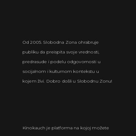
Od 2005. Slobodna Zona ohrabruje
publiku da preispita svoje vrednosti,
predrasude i podelu odgovornosti u
socijalnom i kulturnom kontekstu u
kojem živi. Dobro došli u Slobodnu Zonu!
Kinokauch je platforma na kojoj možete