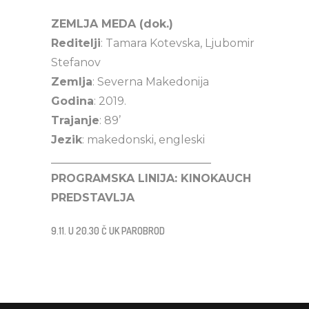
ZEMLJA MEDA (dok.)
Reditelji
: Tamara Kotevska, Ljubomir
Stefanov
Zemlja
: Severna Makedonija
Godina
: 2019.
Trajanje
: 89’
Jezik
: makedonski, engleski
_____________________________
PROGRAMSKA LINIJA: KINOKAUCH
PREDSTAVLJA
9.11. U 20.30 Č UK PAROBROD