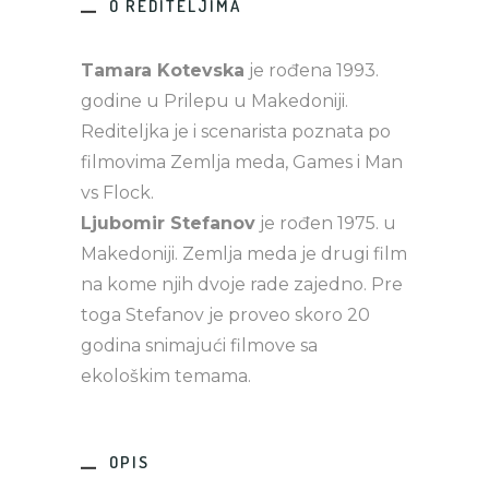
O REDITELJIMA
Tamara Kotevska
je rođena 1993.
godine u Prilepu u Makedoniji.
Rediteljka je i scenarista poznata po
filmovima Zemlja meda, Games i Man
vs Flock.
Ljubomir Stefanov
je rođen 1975. u
Makedoniji. Zemlja meda je drugi film
na kome njih dvoje rade zajedno. Pre
toga Stefanov je proveo skoro 20
godina snimajući filmove sa
ekološkim temama.
OPIS