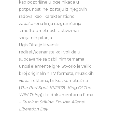
kao pozorišne uloge nikada u
potpunosti ne izostaju iz njegovih
radova, kao i karakteristično
zabašurena linija razgraničenja
između umetnosti, aktivizma i
socijalnih pitanja.
Ugis Olte je litvanski
reditelj/scenarista koji voli da u
suočavanje sa ozbiljnim temama
unosi elemente igre. Stvorio je veliki
broj originalnih TV formata, muzičkih
videa, reklama, tri kratkometražna
(
The Red Spot
,
KK2678
i
King Of The
Wild Thing
) i tri dokumentarna filma
–
Stuck in Stikine
,
Double Aliens
i
Liberation Day
.