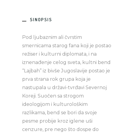
SINOPSIS
Pod ljubaznim ali čvrstim
smernicama starog fana koji je postao
režiser i kulturni diplomata, i na
iznenađenje celog sveta, kultni bend
“Lajbah” iz bivše Jugoslavije postao je
prva strana rok grupa koja je
nastupala u državi-tvrđavi Severnoj
Koreji. Suočen sa strogom
ideologijom i kulturološkim
razlikama, bend se bori da svoje
pesme probije kroz iglene uši
cenzure, pre nego što dospe do