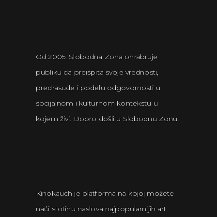
Od 2005. Slobodna Zona ohrabruje
publiku da preispita svoje vrednosti,
predrasude i podelu odgovornosti u
socijalnom i kulturnom kontekstu u
kojem živi. Dobro došli u Slobodnu Zonu!
Kinokauch je platforma na kojoj možete
naći stotinu naslova najpopularnijih art