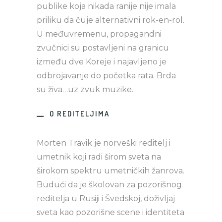
publike koja nikada ranije nije imala
priliku da čuje alternativni rok-en-rol.
U međuvremenu, propagandni
zvučnici su postavljeni na granicu
između dve Koreje i najavljeno je
odbrojavanje do početka rata. Brda
su živa…uz zvuk muzike.
O REDITELJIMA
Morten Travik je norveški reditelj i
umetnik koji radi širom sveta na
širokom spektru umetničkih žanrova.
Budući da je školovan za pozorišnog
reditelja u Rusiji i Švedskoj, doživljaj
sveta kao pozorišne scene i identiteta