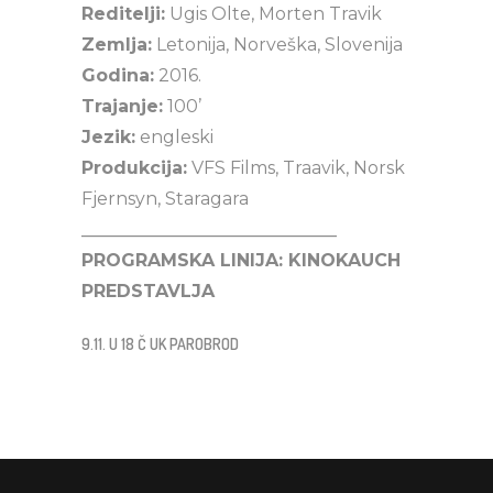
Reditelji:
Ugis Olte, Morten Travik
Zemlja:
Letonija, Norveška, Slovenija
Godina:
2016.
Trajanje:
100’
Jezik:
engleski
Produkcija:
VFS Films, Traavik, Norsk
Fjernsyn, Staragara
_____________________________
PROGRAMSKA LINIJA: KINOKAUCH
PREDSTAVLJA
9.11. U 18 Č UK PAROBROD