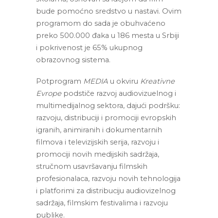
bude pomoćno sredstvo u nastavi. Ovim 
programom do sada je obuhvaćeno 
preko 500.000 đaka u 186 mesta u Srbiji 
i pokrivenost je 65% ukupnog 
obrazovnog sistema.
Potprogram 
MEDIA
 u okviru 
Kreativne 
Evrope
 podstiče razvoj audiovizuelnog i 
multimedijalnog sektora, dajući podršku: 
razvoju, distribuciji i promociji evropskih 
igranih, animiranih i dokumentarnih 
filmova i televizijskih serija, razvoju i 
promociji novih medijskih sadržaja, 
stručnom usavršavanju filmskih 
profesionalaca, razvoju novih tehnologija 
i platforimi za distribuciju audiovizelnog 
sadržaja, filmskim festivalima i razvoju 
publike.