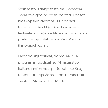
Šesnaesto izdanje festivala 
Slobodna 
Zona
 ove godine će se održati u deset 
bioskopskih dvorana u Beogradu, 
Novom Sadu i Nišu. A velika novina 
festivala je praćenje filmskog programa 
preko onlajn platforme KinoKauch 
(kinokauch.com).
Ovogodišnji festival, pored 
MEDIA
programa, podržali su Ministarstvo 
kulture i informisanja Republike Srbije, 
Rekonstrukcija Ženski fond, Francuski 
institut i Movies That Matter.