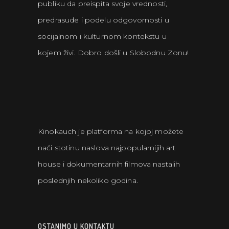
publiku da preispita svoje vrednosti,
predrasude i podelu odgovornosti u
socijalnom i kulturnom kontekstu u
kojem živi. Dobro došli u Slobodnu Zonu!
Kinokauch je platforma na kojoj možete
naći stotinu naslova najpopularnijih art
house i dokumentarnih filmova nastalih
poslednjih nekoliko godina.
OSTANIMO U KONTAKTU