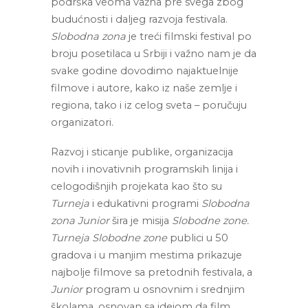
podrška veoma važna pre svega zbog 
budućnosti i daljeg razvoja festivala. 
Slobodna zona
 je treći filmski festival po 
broju posetilaca u Srbiji i važno nam je da 
svake godine dovodimo najaktuelnije 
filmove i autore, kako iz naše zemlje i 
regiona, tako i iz celog sveta – poručuju 
organizatori.
Razvoj i sticanje publike, organizacija 
novih i inovativnih programskih linija i 
celogodišnjih projekata kao što su 
Turneja
 i edukativni programi 
Slobodna 
zona Junior
 šira je misija 
Slobodne zone. 
Turneja Slobodne zone 
publici u 50 
gradova i u manjim mestima prikazuje 
najbolje filmove sa pretodnih festivala, a 
Junior 
program u osnovnim i srednjim 
školama, osnovan sa idejom da film 