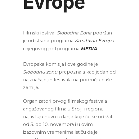
Evrope
Filmski festival 
Slobodna
Zona
 podržan 
je od strane programa 
Kreativna Evropa
i njegovog potprograma 
MEDIA
.
Evropska komisija i ove godine je 
Slobodnu zonu
 prepoznala kao jedan od 
najznačajnijih festivala na području naše 
zemlje. 
Organizatori prvog filmskog festivala 
angažovanog filma u Srbiji i regionu 
najavljuju novo izdanje koje će se održati 
od 5. do 10. novembra i u ovim 
izazovnim vremenima ističu da je 