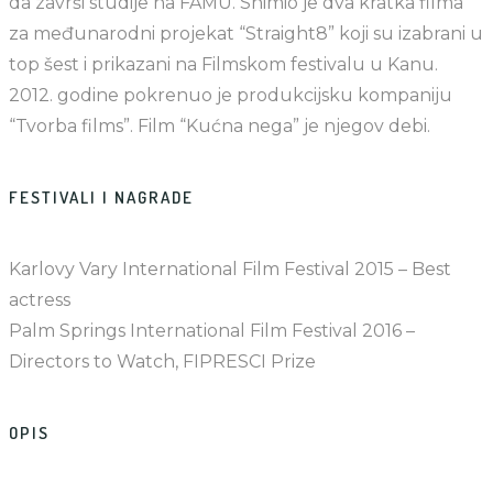
da završi studije na FAMU. Snimio je dva kratka filma
za međunarodni projekat “Straight8” koji su izabrani u
top šest i prikazani na Filmskom festivalu u Kanu.
2012. godine pokrenuo je produkcijsku kompaniju
“Tvorba films”. Film “Kućna nega” je njegov debi.
FESTIVALI I NAGRADE
Karlovy Vary International Film Festival 2015 – Best
actress
Palm Springs International Film Festival 2016 –
Directors to Watch, FIPRESCI Prize
OPIS