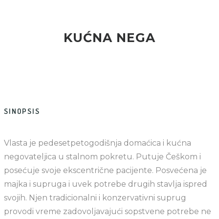
KUĆNA NEGA
SINOPSIS
Vlasta je pedesetpetogodišnja domaćica i kućna
negovateljica u stalnom pokretu. Putuje Češkom i
posećuje svoje ekscentrične pacijente. Posvećena je
majka i supruga i uvek potrebe drugih stavlja ispred
svojih. Njen tradicionalni i konzervativni suprug
provodi vreme zadovoljavajući sopstvene potrebe ne