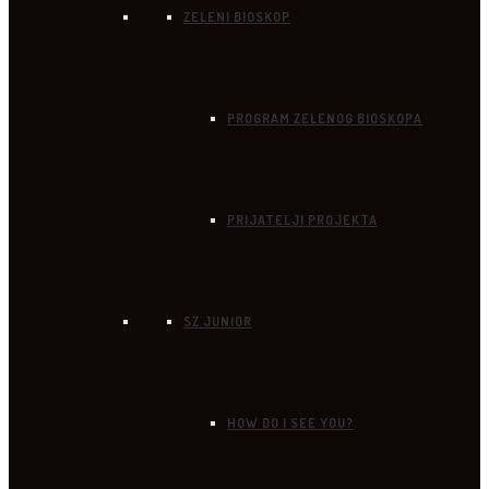
ZELENI BIOSKOP
PROGRAM ZELENOG BIOSKOPA
PRIJATELJI PROJEKTA
SZ JUNIOR
HOW DO I SEE YOU?