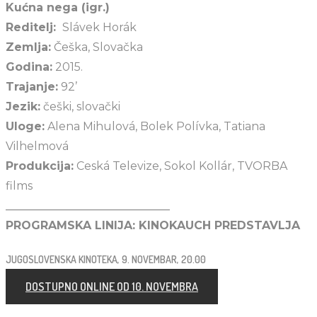
Kućna nega (igr.)
Reditelj:
Slávek Horák
Zemlja:
Češka, Slovačka
Godina:
2015.
Trajanje:
92’
Jezik:
češki, slovački
Uloge:
Alena Mihulová, Bolek Polívka, Tatiana
Vilhelmová
Produkcija:
Ceská Televize, Sokol Kollár, TVORBA
films
_____________________________
PROGRAMSKA LINIJA: KINOKAUCH PREDSTAVLJA
JUGOSLOVENSKA KINOTEKA, 9. NOVEMBAR, 20.00
DOSTUPNO ONLINE OD 10. NOVEMBRA