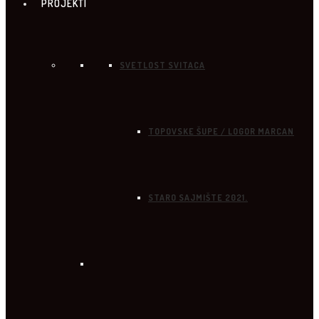
PROJEKTI
SVETLOST SVITACA
TOPOVSKE ŠUPE / LOGOR MARCAN
STARO SAJMIŠTE 2021.