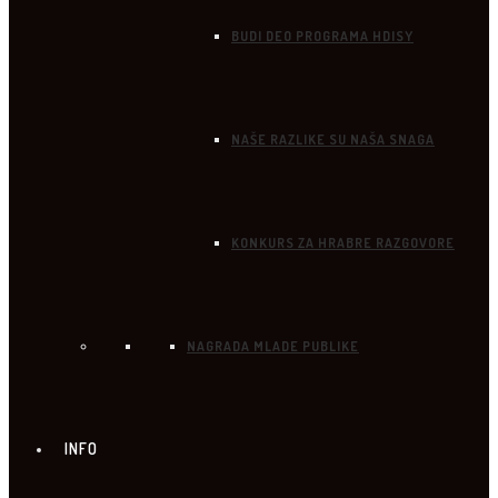
BUDI DEO PROGRAMA HDISY
NAŠE RAZLIKE SU NAŠA SNAGA
KONKURS ZA HRABRE RAZGOVORE
NAGRADA MLADE PUBLIKE
INFO