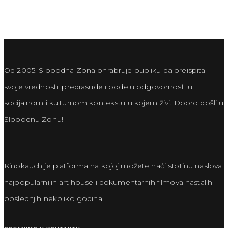
Od 2005. Slobodna Zona ohrabruje publiku da preispita
svoje vrednosti, predrasude i podelu odgovornosti u
socijalnom i kulturnom kontekstu u kojem živi. Dobro došli u
Slobodnu Zonu!
Kinokauch je platforma na kojoj možete naći stotinu naslova
najpopularnijih art house i dokumentarnih filmova nastalih
poslednjih nekoliko godina.