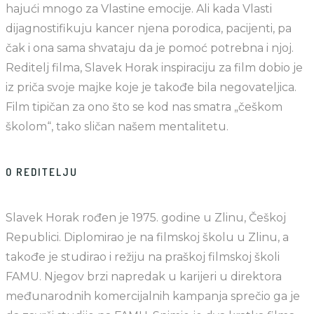
hajući mnogo za Vlastine emocije. Ali kada Vlasti
dijagnostifikuju kancer njena porodica, pacijenti, pa
čak i ona sama shvataju da je pomoć potrebna i njoj.
Reditelj filma, Slavek Horak inspiraciju za film dobio je
iz priča svoje majke koje je takođe bila negovateljica.
Film tipičan za ono što se kod nas smatra „češkom
školom“, tako sličan našem mentalitetu.
O REDITELJU
Slavek Horak rođen je 1975. godine u Zlinu, Češkoj
Republici. Diplomirao je na filmskoj školu u Zlinu, a
takođe je studirao i režiju na praškoj filmskoj školi
FAMU. Njegov brzi napredak u karijeri u direktora
međunarodnih komercijalnih kampanja sprečio ga je