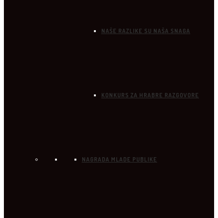
NAŠE RAZLIKE SU NAŠA SNAGA
KONKURS ZA HRABRE RAZGOVORE
NAGRADA MLADE PUBLIKE