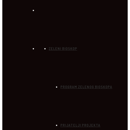
ZELENI BIOSKOP
PROGRAM ZELENOG BIOSKOPA
PRIJATELJI PROJEKTA