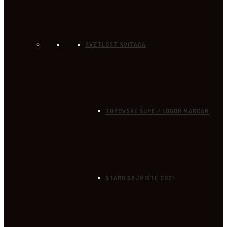
SVETLOST SVITACA
TOPOVSKE ŠUPE / LOGOR MARCAN
STARO SAJMIŠTE 2021.