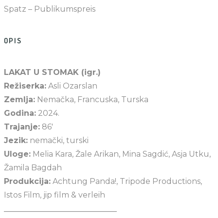
Spatz – Publikumspreis
OPIS
LAKAT U STOMAK (igr.)
Režiserka:
Asli Ozarslan
Zemlja:
Nemačka, Francuska, Turska
Godina:
2024.
Trajanje:
86′
Jezik:
nemački, turski
Uloge:
Melia Kara, Žale Arikan, Mina Sagdić, Asja Utku,
Žamila Bagdah
Produkcija:
Achtung Panda!, Tripode Productions,
Istos Film, jip film & verleih
_____________________________