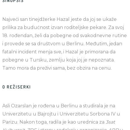
SINOPSIS
Najveći san tinejdžerke Hazal jeste da joj se ukaže
prilika za budućnost izvan roditeljske pekare. Za svoj
18. rođendan, želi da pobegne od svakodnevne rutine
i provede se sa društvom u Berlinu. Međutim, jedan
fatalni incident menja sve, i Hazal je primorana da
pobegne u Tursku, zemlju koja joj je nepoznata.
Tamo mora da preživi sama, bez obzira na cenu.
O REŽISERKI
Asli Ozarslan je rođena u Berlinu a studirala je na
Univerzitetu u Bajrojtu i Univerzitetu Sorbona IV u
Parizu. Nakon toga, radila je kao urednica za
3sat