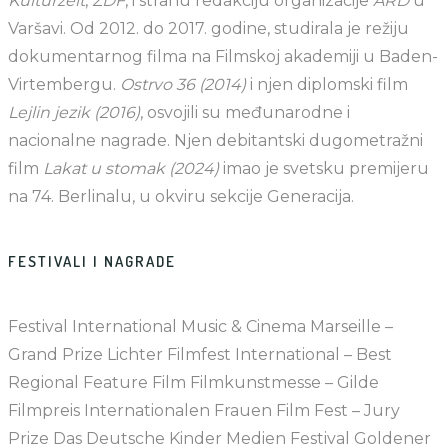
Kulturzeit
,
ZDF
, i stranu redakciju organizacije
ARD
u
Varšavi. Od 2012. do 2017. godine, studirala je režiju
dokumentarnog filma na Filmskoj akademiji u Baden-
Virtembergu.
Ostrvo 36 (2014)
i njen diplomski film
Lejlin jezik (2016)
, osvojili su međunarodne i
nacionalne nagrade. Njen debitantski dugometražni
film
Lakat u stomak (2024)
imao je svetsku premijeru
na 74. Berlinalu, u okviru sekcije Generacija.
FESTIVALI I NAGRADE
Festival International Music & Cinema Marseille –
Grand Prize Lichter Filmfest International – Best
Regional Feature Film Filmkunstmesse – Gilde
Filmpreis Internationalen Frauen Film Fest – Jury
Prize Das Deutsche Kinder Medien Festival Goldener