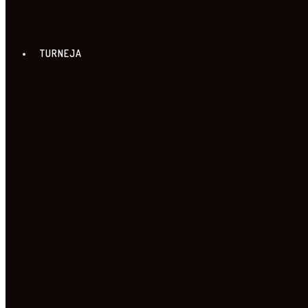
TURNEJA
20. TURNEJA
FILMSKI PROGRAM TURNEJE
PROGRAM PO GRADOVIMA