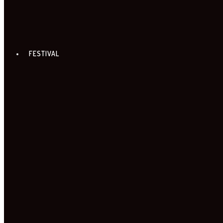
PRIJATELJI TURNEJE
FESTIVAL
FILMOVI
PROGRAM PO GRADOVIMA