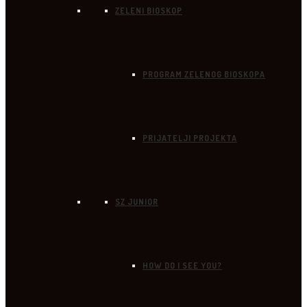
ZELENI BIOSKOP
PROGRAM ZELENOG BIOSKOPA
PRIJATELJI PROJEKTA
SZ JUNIOR
HOW DO I SEE YOU?