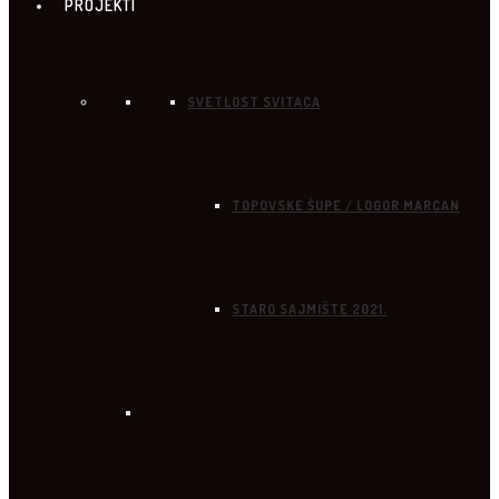
PROJEKTI
SVETLOST SVITACA
TOPOVSKE ŠUPE / LOGOR MARCAN
STARO SAJMIŠTE 2021.