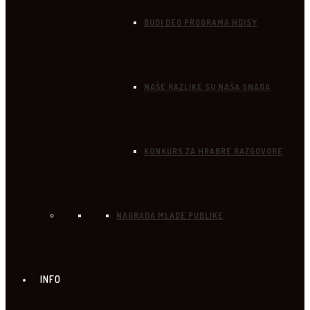
BUDI DEO PROGRAMA HDISY
NAŠE RAZLIKE SU NAŠA SNAGA
KONKURS ZA HRABRE RAZGOVORE
NAGRADA MLADE PUBLIKE
INFO