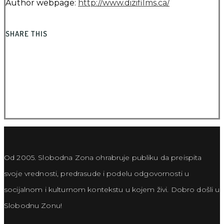
Author webpage:
http://www.dizifilms.ca/
SHARE THIS
Od 2005. Slobodna Zona ohrabruje publiku da preispita
svoje vrednosti, predrasude i podelu odgovornosti u
socijalnom i kulturnom kontekstu u kojem živi. Dobro došli u
Slobodnu Zonu!