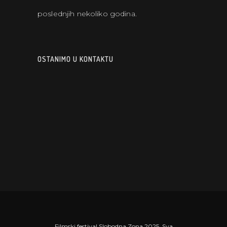
poslednjih nekoliko godina.
OSTANIMO U KONTAKTU
Filmski festival Slobodna Zona 2025. Sva