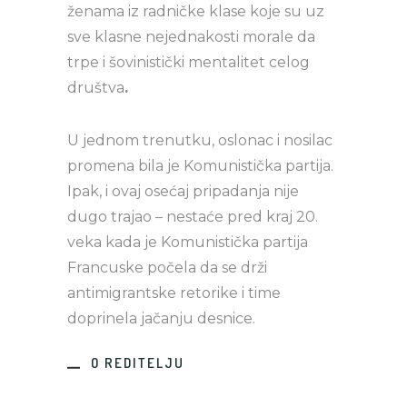
ženama iz radničke klase koje su uz
sve klasne nejednakosti morale da
trpe i šovinistički mentalitet celog
društva
.
U jednom trenutku, oslonac i nosilac
promena bila je Komunistička partija.
Ipak, i ovaj osećaj pripadanja nije
dugo trajao – nestaće pred kraj 20.
veka kada je Komunistička partija
Francuske počela da se drži
antimigrantske retorike i time
doprinela jačanju desnice.
O REDITELJU