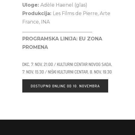
Uloge:
Adèle Haenel (glas)
Produkcija:
Les Films de Pierre, Arte
France, INA
_____________________________
PROGRAMSKA LINIJA: EU ZONA
PROMENA
DKC, 7. NOV, 21.00 / KULTURNI CENTAR NOVOG SADA,
7. NOV, 15.30 / NIŠKI KULTURNI CENTAR, 8. NOV, 19.30
DOSTUPNO ONLINE OD 10. NOVEMBRA