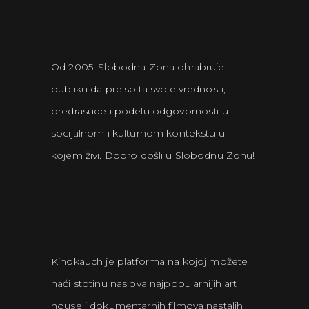
Od 2005. Slobodna Zona ohrabruje
publiku da preispita svoje vrednosti,
predrasude i podelu odgovornosti u
socijalnom i kulturnom kontekstu u
kojem živi. Dobro došli u Slobodnu Zonu!
Kinokauch je platforma na kojoj možete
naći stotinu naslova najpopularnijih art
house i dokumentarnih filmova nastalih