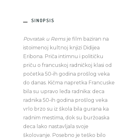
SINOPSIS
Povratak u Rems
je film baziran na
istoimenoj kultnoj knjizi Didijea
Eribona. Priča intimnu i političku
priču o francuskoj radničkoj klasi od
početka 50-ih godina prošlog veka
do danas. Kičma napretka Francuske
bila su upravo leđa radnika: deca
radnika 50-ih godina prošlog veka
vrlo brzo su iz škola bila gurana ka
radnim mestima, dok su buržoaska
deca lako nastavljala svoje
školovanje. Posebno je teško bilo