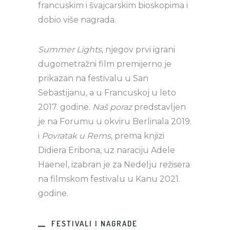
francuskim i švajcarskim bioskopima i
dobio više nagrada.
Summer Lights
, njegov prvi igrani
dugometražni film premijerno je
prikazan na festivalu u San
Sebastijanu, a u Francuskoj u leto
2017. godine.
Naš poraz
predstavljen
je na Forumu u okviru Berlinala 2019.
i
Povratak u Rems
, prema knjizi
Didiera Eribona, uz naraciju Adele
Haenel, izabran je za Nedelju režisera
na filmskom festivalu u Kanu 2021.
godine.
FESTIVALI I NAGRADE