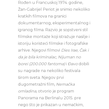
Rođen u Francuskoj 1974. godine,
Žan-Gabrijel Periot je snimio nekoliko
kratkih filmova na granici
dokumentarnog, eksperimentalnog i
igranog filma. Razvio je sopstveni stil
filmske montaže koji istražuje nasilje i
istoriju koristeći filmske i fotografske
arhive. Njegovi filmovi
Dies Irae, Čak i
da je bila kriminalac, Nijuman no
borei (200.000 fantoma)
i
Đavo
dobili
su nagrade na nekoliko festivala
širom sveta. Njegov prvi
dugometražni film,
Nemačka
omladina
, otvorio je program
Panorama na Berlinalu 2015. pre
nego što je prikazan u nemačkim,