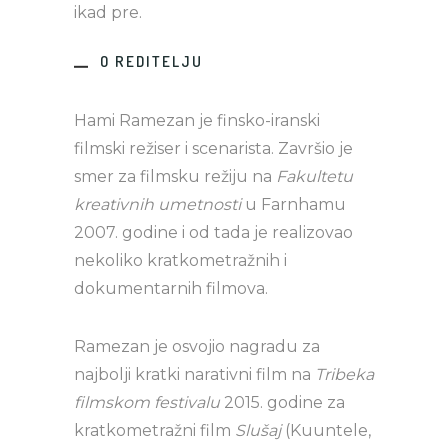
ikad pre.
O REDITELJU
Hami Ramezan je finsko-iranski
filmski režiser i scenarista. Završio je
smer za filmsku režiju na
Fakultetu
kreativnih umetnosti
u Farnhamu
2007. godine i od tada je realizovao
nekoliko kratkometražnih i
dokumentarnih filmova.
Ramezan je osvojio nagradu za
najbolji kratki narativni film na
Tribeka
filmskom festivalu
2015. godine za
kratkometražni film
Slušaj
(Kuuntele,