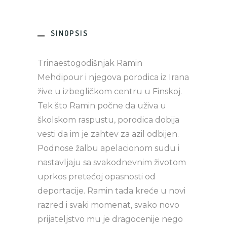
SINOPSIS
Trinaestogodišnjak Ramin
Mehdipour i njegova porodica iz Irana
žive u izbegličkom centru u Finskoj.
Tek što Ramin počne da uživa u
školskom raspustu, porodica dobija
vesti da im je zahtev za azil odbijen.
Podnose žalbu apelacionom sudu i
nastavljaju sa svakodnevnim životom
uprkos pretećoj opasnosti od
deportacije. Ramin tada kreće u novi
razred i svaki momenat, svako novo
prijateljstvo mu je dragocenije nego