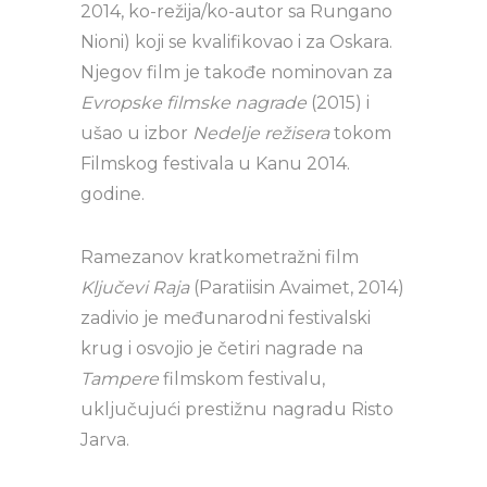
2014, ko-režija/ko-autor sa Rungano
Nioni) koji se kvalifikovao i za Oskara.
Njegov film je takođe nominovan za
Evropske filmske nagrade
(2015) i
ušao u izbor
Nedelje režisera
tokom
Filmskog festivala u Kanu 2014.
godine.
Ramezanov kratkometražni film
Ključevi Raja
(Paratiisin Avaimet, 2014)
zadivio je međunarodni festivalski
krug i osvojio je četiri nagrade na
Tampere
filmskom festivalu,
uključujući prestižnu nagradu Risto
Jarva.