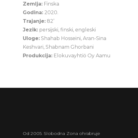
Zemlja:
Finska
Godina:
2020.
Trajanje:
82’
Jezik:
persijski, finski, engleski
Uloge:
Shahab Hosseini, Aran-Sina
Keshvari, Shabnam Ghorbani
Produkcija:
Elokuvayhtiö Oy Aamu
Od 2005. Slobodna Zona ohrabruje