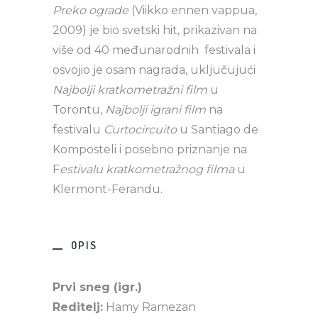
Preko ograde
(Viikko ennen vappua,
2009) je bio svetski hit, prikazivan na
više od 40 međunarodnih festivala i
osvojio je osam nagrada, uključujući
Najbolji kratkometražni film
u
Torontu,
Najbolji igrani film
na
festivalu
Curtocircuito
u Santiago de
Komposteli i posebno priznanje na
F
estivalu kratkometražnog filma
u
Klermont-Ferandu.
OPIS
Prvi sneg (igr.)
Reditelj:
Hamy Ramezan