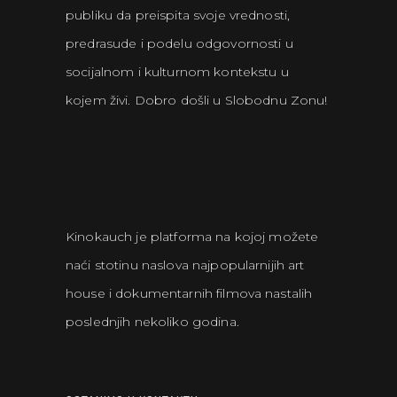
publiku da preispita svoje vrednosti,
predrasude i podelu odgovornosti u
socijalnom i kulturnom kontekstu u
kojem živi. Dobro došli u Slobodnu Zonu!
Kinokauch je platforma na kojoj možete
naći stotinu naslova najpopularnijih art
house i dokumentarnih filmova nastalih
poslednjih nekoliko godina.