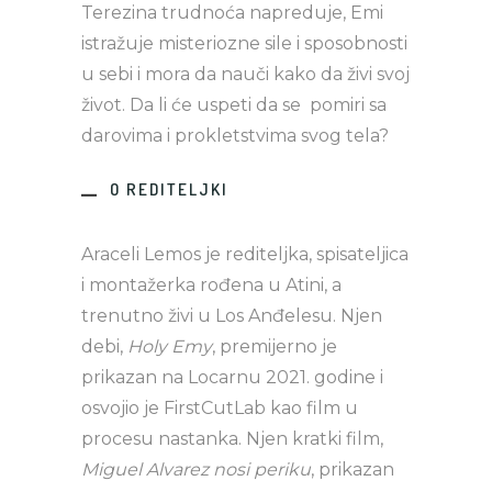
Terezina trudnoća napreduje, Emi
istražuje misteriozne sile i sposobnosti
u sebi i mora da nauči kako da živi svoj
život. Da li će uspeti da se pomiri sa
darovima i prokletstvima svog tela?
O REDITELJKI
Araceli Lemos je rediteljka, spisateljica
i montažerka rođena u Atini, a
trenutno živi u Los Anđelesu. Njen
debi,
Holy Emy
, premijerno je
prikazan na Locarnu 2021. godine i
osvojio je FirstCutLab kao film u
procesu nastanka. Njen kratki film,
Miguel Alvarez nosi periku
, prikazan