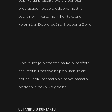
publiku da preispita svoje vrednosti,
predrasude i podelu odgovornosti u
socijalnom i kulturnom kontekstu u
kojem živi. Dobro došli u Slobodnu Zonu!
Kinokauch je platforma na kojoj možete
naći stotinu naslova najpopularnijih art
house i dokumentarnih filmova nastalih
poslednjih nekoliko godina.
OSTANIMO U KONTAKTU