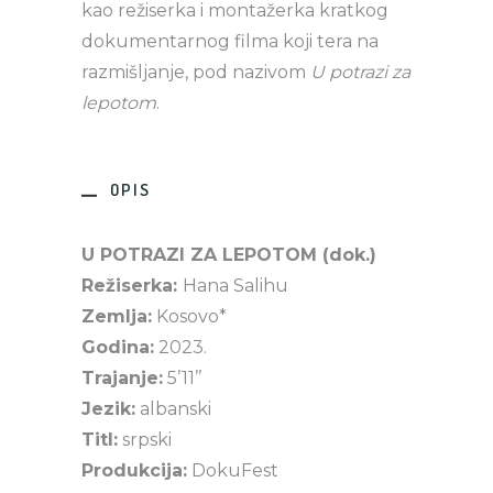
kao režiserka i montažerka kratkog
dokumentarnog filma koji tera na
razmišljanje, pod nazivom
U potrazi za
lepotom
.
OPIS
U POTRAZI ZA LEPOTOM (dok.)
Režiserka:
Hana Salihu
Zemlja:
Kosovo*
Godina:
2023.
Trajanje:
5’11’’
Jezik:
albanski
Titl:
srpski
Produkcija:
DokuFest