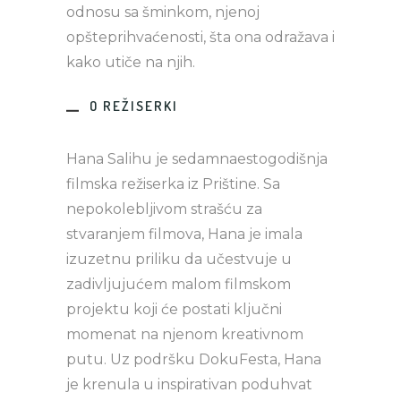
odnosu sa šminkom, njenoj
opšteprihvaćenosti, šta ona odražava i
kako utiče na njih.
O REŽISERKI
Hana Salihu je sedamnaestogodišnja
filmska režiserka iz Prištine. Sa
nepokolebljivom strašću za
stvaranjem filmova, Hana je imala
izuzetnu priliku da učestvuje u
zadivljujućem malom filmskom
projektu koji će postati ključni
momenat na njenom kreativnom
putu. Uz podršku DokuFesta, Hana
je krenula u inspirativan poduhvat