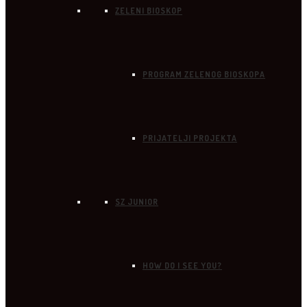
ZELENI BIOSKOP
PROGRAM ZELENOG BIOSKOPA
PRIJATELJI PROJEKTA
SZ JUNIOR
HOW DO I SEE YOU?