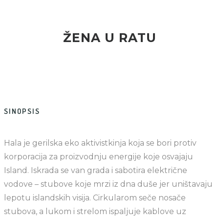
ŽENA U RATU
SINOPSIS
Hala je gerilska eko aktivistkinja koja se bori protiv
korporacija za proizvodnju energije koje osvajaju
Island. Iskrada se van grada i sabotira električne
vodove – stubove koje mrzi iz dna duše jer uništavaju
lepotu islandskih visija. Cirkularom seče nosače
stubova, a lukom i strelom ispaljuje kablove uz