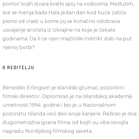
pomoć kojih stvara kratki spoj na vodovima. Međutim,
sve se menja kada Hala jedan dan kod kuće zatiče
pismo od vlasti u kome joj se konačno odobrava
usvajanje siročeta iz Ukrajine na koje je čekala
godinama. Da li će njen majčinski instinkt stati na put
njenoj borbi?
O REDITELJU
Benedikt Erlingson je islandski glumac, pozorišni i
filmski direktor. Diplomirao je na Islandskoj akademiji
umetnosti 1994. godine i bio je u Nacionalnom
pozorištu Islanda veći deo svoje karijere. Režirao je dva
dugometražna igrana filma, od kojih su oba osvojila
nagradu Nordijskog filmskog saveta.