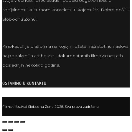
svoje vrednosti, predrasude i podelu odgovornosti u
socijalnom i kulturnom kontekstu u kojem živi. Dobro došli u
Slobodnu Zonu!
Kinokauch je platforma na kojoj možete naći stotinu naslova
najpopularnijih art house i dokumentarnih filmova nastalih
poslednjih nekoliko godina.
OSTANIMO U KONTAKTU
Filmski festival Slobodna Zona 2025. Sva prava zadržana