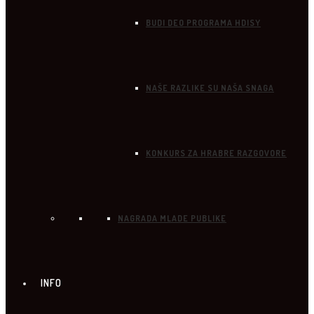
BUDI DEO PROGRAMA HDISY
NAŠE RAZLIKE SU NAŠA SNAGA
KONKURS ZA HRABRE RAZGOVORE
NAGRADA MLADE PUBLIKE
INFO