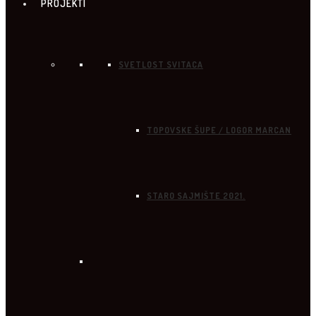
PROJEKTI
SVETLOST SVITACA
TOPOVSKE ŠUPE / LOGOR MARCAN
STARO SAJMIŠTE 2021.