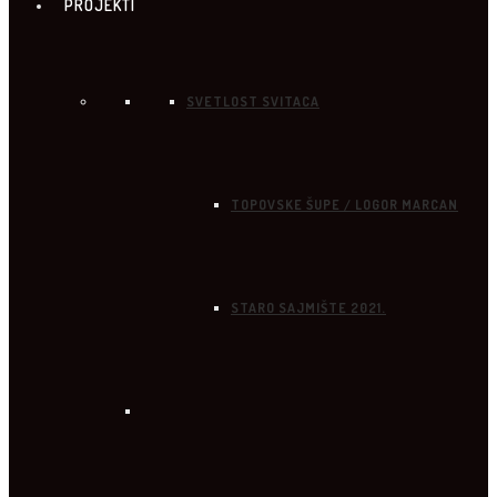
PROJEKTI
SVETLOST SVITACA
TOPOVSKE ŠUPE / LOGOR MARCAN
STARO SAJMIŠTE 2021.