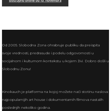
dostupno online od 10. novembra
Od 2005. Slobodna Zona ohrabruje publiku da preispita
svoje vrednosti, predrasude i podelu odgovornosti u
socijalnom i kulturnom kontekstu u kojem živi. Dobro došli u
Slobodnu Zonu!
Kinokauch je platforma na kojoj možete naći stotinu naslova
najpopularnijih art house i dokumentarnih filmova nastalih
poslednjih nekoliko godina.