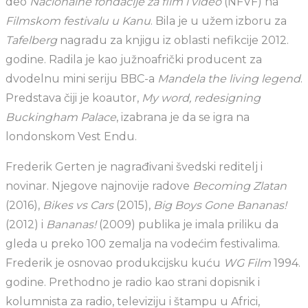
deo
Nacionalne fondacije za film i video
(NFVF) na
Filmskom festivalu u Kanu
. Bila je u užem izboru za
Tafelberg
nagradu za knjigu iz oblasti nefikcije 2012.
godine. Radila je kao južnoafrički producent za
dvodelnu mini seriju BBC-a
Mandela the living legend
.
Predstava čiji je koautor,
My word, redesigning
Buckingham Palace
, izabrana je da se igra na
londonskom Vest Endu.
Frederik Gerten je nagrađivani švedski reditelj i
novinar. Njegove najnovije radove
Becoming
Zlatan
(2016),
Bikes vs Cars
(2015),
Big Boys Gone Bananas!
(2012) i
Bananas!
(2009) publika je imala priliku da
gleda u preko 100 zemalja na vodećim festivalima.
Frederik je osnovao produkcijsku kuću
WG Film
1994.
godine. Prethodno je radio kao strani dopisnik i
kolumnista za radio, televiziju i štampu u Africi,