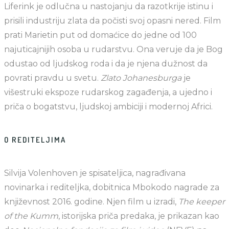
Liferink je odlučna u nastojanju da razotkrije istinu i
prisili industriju zlata da počisti svoj opasni nered. Film
prati Marietin put od domaćice do jedne od 100
najuticajnijih osoba u rudarstvu. Ona veruje da je Bog
odustao od ljudskog roda i da je njena dužnost da
povrati pravdu u svetu.
Zlato Johanesburga
je
višestruki ekspoze rudarskog zagađenja, a ujedno i
priča o bogatstvu, ljudskoj ambiciji i modernoj Africi.
O REDITELJIMA
Silvija Volenhoven je spisateljica, nagrađivana
novinarka i rediteljka, dobitnica Mbokodo nagrade za
književnost 2016. godine. Njen film u izradi,
The keeper
of the Kumm
, istorijska priča predaka, je prikazan kao