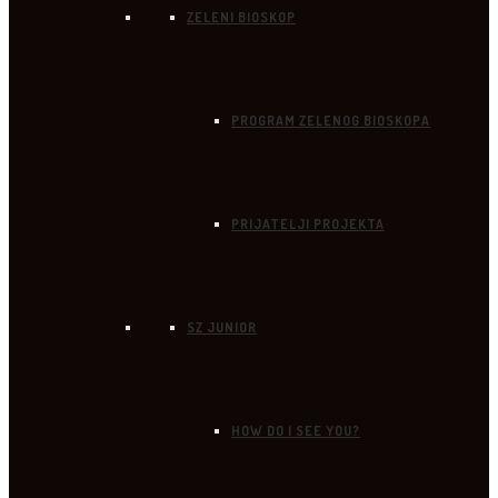
ZELENI BIOSKOP
PROGRAM ZELENOG BIOSKOPA
PRIJATELJI PROJEKTA
SZ JUNIOR
HOW DO I SEE YOU?