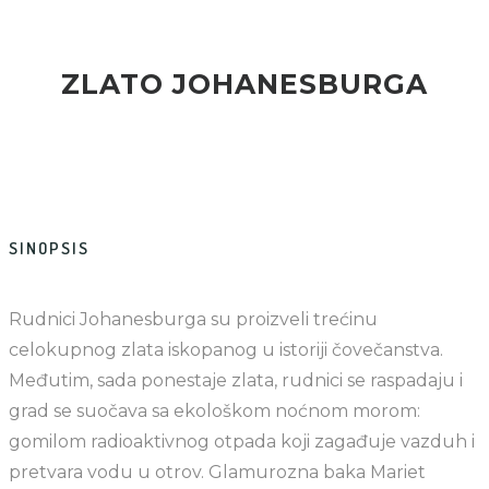
ZLATO JOHANESBURGA
SINOPSIS
Rudnici Johanesburga su proizveli trećinu
celokupnog zlata iskopanog u istoriji čovečanstva.
Međutim, sada ponestaje zlata, rudnici se raspadaju i
grad se suočava sa ekološkom noćnom morom:
gomilom radioaktivnog otpada koji zagađuje vazduh i
pretvara vodu u otrov. Glamurozna baka Mariet