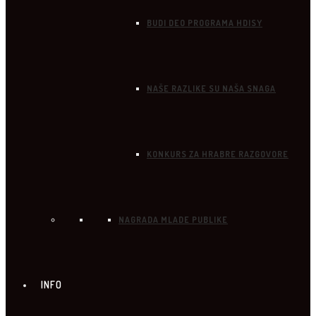
BUDI DEO PROGRAMA HDISY
NAŠE RAZLIKE SU NAŠA SNAGA
KONKURS ZA HRABRE RAZGOVORE
NAGRADA MLADE PUBLIKE
INFO