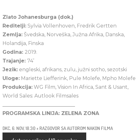
Zlato Johanesburga (dok.)
Reditelji:
Sylvia Vollenhoven, Fredrik Gertten
Zemlja:
Švedska, Norveška, Južna Afrika, Danska,
Holandija, Finska
Godina:
2019.
Trajanje:
74’
Jezik:
engleski, afrikans, zulu, južni sotho, sezotski
Uloge:
Mariette Liefferink, Pule Molefe, Mpho Molefe
Produkcija:
WG Film, Vision In Africa, Sant & Usant,
World Sales: Autlook Filmsales
_____________________________
PROGRAMSKA LINIJA: ZELENA ZONA
DKC, 6. NOV, 18.30 + RAZGOVOR SA AUTOROM NAKON FILMA