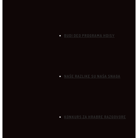
BUDI DEO PROGRAMA HDISY
NAŠE RAZLIKE SU NAŠA SNAGA
KONKURS ZA HRABRE RAZGOVORE