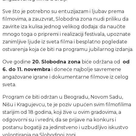
Sve što je potrebno su entuzijazam i ljubav prema
filmovima, a zauzvrat, Slobodna zona nudi priliku da
zavirite iza kulisa jednog velikog dođaja: da naučite
mnogo toga o pripremi i realizaciji festivala, upoznate
zanimljive ljude iz sveta filma i besplatno pogledate
ostvarenja koja će biti na programu jubilarnog izdanja.
Ove godine
20. Slobodna zona
biće održana od
od
6. do 11. novembra
i doneće najbolje savremene
angažovane igrane i dokumentarne filmove iz celog
sveta.
Program će biti održan u Beogradu, Novom Sadu,
Nišu i Kragujevcu, te je poziv upućen svim filmofilima
starijim od 18 godina, koji žive u ovim gradovima, a
odgovorni su i vredni, da se prijave na konkurs i
postanu bogatiji za jedinstveno i uzbudljivo iskustvo
volontiranja na Slobodnoj zoni.