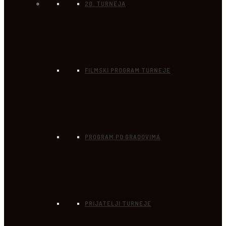
20. TURNEJA
FILMSKI PROGRAM TURNEJE
PROGRAM PO GRADOVIMA
PRIJATELJI TURNEJE