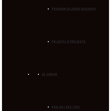
PROGRAM ZELENOG BIOSKOPA
PRIJATELJI PROJEKTA
SZ JUNIOR
HOW DO I SEE YOU?