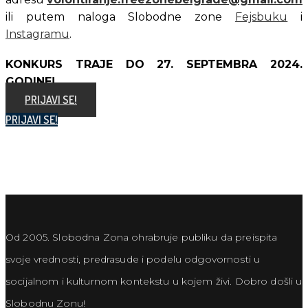
ili putem naloga Slobodne zone 
Fejsbuku
 i 
Instagramu
. 
KONKURS TRAJE DO 27. SEPTEMBRA 2024. 
GODINE!
PRIJAVI SE!
PRIJAVI SE!
Od 2005. Slobodna Zona ohrabruje publiku da preispita
svoje vrednosti, predrasude i podelu odgovornosti u
socijalnom i kulturnom kontekstu u kojem živi. Dobro došli u
Slobodnu Zonu!