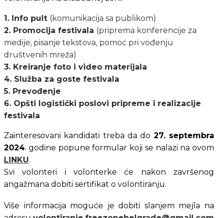
1. Info pult
(komunikacija sa publikom)
2. Promocija festivala
(priprema konferencije za
medije, pisanje tekstova, pomoć pri vođenju
društvenih mreža)
3. Kreiranje foto i video materijala
4. Služba za goste festivala
5. Prevođenje
6. Opšti logistički poslovi pripreme i realizacije
festivala
Zainteresovani kandidati treba da do 
27. septembra 
2024
. godine popune formular koji se nalazi na ovom 
LINKU
.
Svi volonteri i volonterke će nakon završenog 
angažmana dobiti sertifikat o volontiranju.
Više informacija moguće je dobiti slanjem mejla na 
adresu 
volontiranje.freezonebelgrade@gmail.com