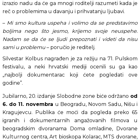
izrazio nadu da će ga mnogi roditelji razumeti kada je 
reč o problemima u davanju i prihvatanju ljubavi.
– 
Mi smo kultura uspeha i volimo da se predstavimo 
boljima nego što jesmo, krijemo svoje neuspehe. 
Nadam se da će se ljudi prepoznati i videti da nisu 
sami u problemu
 – poručio je reditelj.
Silvestar Kolbus nagrađen je za režiju na 71. Pulskom 
festivalu, a neki hrvatski mediji ocenili su ga kao 
„najbolji dokumentarac koji ćete pogledati ove 
godine”.
Jubilarno, 20. izdanje Slobodne zone biće održano 
od 
6. do 11. novembra 
u Beogradu, Novom Sadu, Nišu i 
Kragujevcu. Publika će moći da pogleda preko 65 
igranih i dokumentarnih angažovanih filmova u 
beogradskim dvoranama Doma omladine, Dvorane 
Kulturnog centra, Art bioskopa Kolarac, MTS dvorane, 