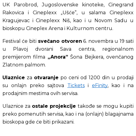
UK Parobrod, Jugoslovenske kinoteke, Cinegrand 
Rakovica i Cineplexx „Ušće”, u salama Cineplexx 
Kragujevac i Cineplexx Niš, kao i u Novom Sadu u 
bioskopu Cineplex Arena i Kulturnom centru.
Festival će biti
 svečano otvoren
 6. novembra u 19 sati 
u Plavoj dvorani Sava centra, regionalnom 
premijerom filma 
„Anora”
 Šona Bejkera, ovenčanog 
Zlatnom palmom.
Ulaznice
 za 
otvaranje
 po ceni od 1200 din u prodaji 
su onlajn preko sajtova
Tickets
 i
eFinity
​, kao i na 
prodajnim mestima ovih servisa.
Ulaznice za 
ostale projekcije
 takođe se mogu kupiti 
preko pomenutih servisa, kao i na (onlajn) blagajnama 
bioskopa gde će biti prikazani. 