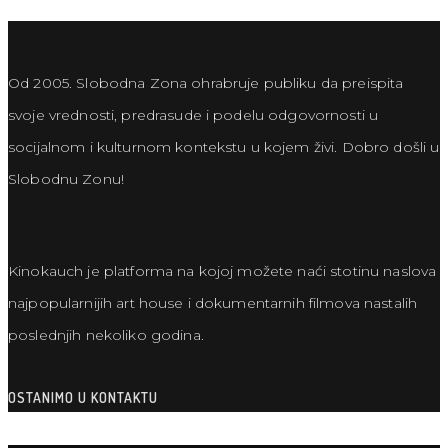
Od 2005. Slobodna Zona ohrabruje publiku da preispita
svoje vrednosti, predrasude i podelu odgovornosti u
socijalnom i kulturnom kontekstu u kojem živi. Dobro došli u
Slobodnu Zonu!
Kinokauch je platforma na kojoj možete naći stotinu naslova
najpopularnijih art house i dokumentarnih filmova nastalih
poslednjih nekoliko godina.
OSTANIMO U KONTAKTU