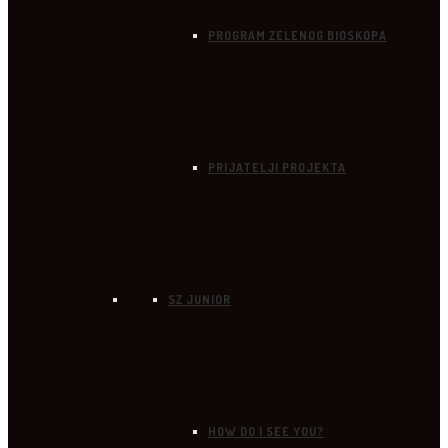
PROGRAM ZELENOG BIOSKOPA
PRIJATELJI PROJEKTA
SZ JUNIOR
HOW DO I SEE YOU?