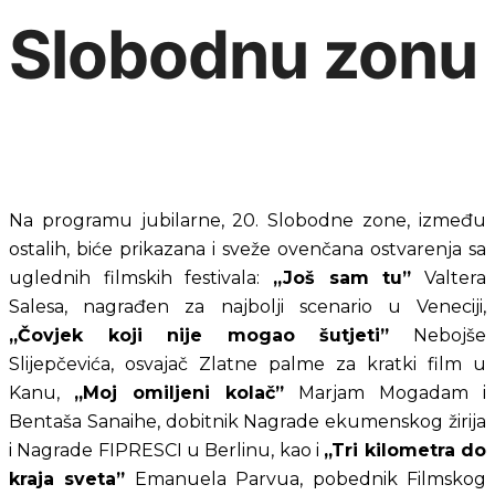
Slobodnu zonu
Na programu jubilarne, 20. Slobodne zone, između 
ostalih, biće prikazana i sveže ovenčana ostvarenja sa 
uglednih filmskih festivala: 
„Još sam tu”
 Valtera 
Salesa, nagrađen za najbolji scenario u Veneciji, 
„Čovjek koji nije mogao šutjeti”
 Nebojše 
Slijepčevića, osvajač Zlatne palme za kratki film u 
Kanu, 
„Moj omiljeni kolač”
 Marjam Mogadam i 
Bentaša Sanaihe, dobitnik Nagrade ekumenskog žirija 
i Nagrade FIPRESCI u Berlinu, kao i 
„Tri kilometra do 
kraja sveta”
 Emanuela Parvua, pobednik Filmskog 