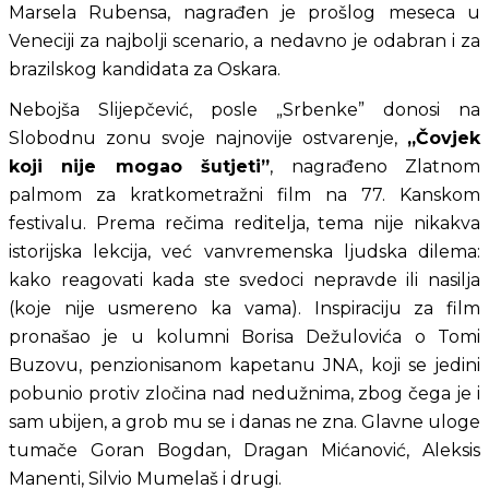
Marsela Rubensa, nagrađen je prošlog meseca u 
Veneciji za najbolji scenario, a nedavno je odabran i za 
brazilskog kandidata za Oskara.
Nebojša Slijepčević, posle „Srbenke” donosi na 
Slobodnu zonu svoje najnovije ostvarenje, 
„Čovjek 
koji nije mogao šutjeti”
, nagrađeno Zlatnom 
palmom za kratkometražni film na 77. Kanskom 
festivalu. Prema rečima reditelja, tema nije nikakva 
istorijska lekcija, već vanvremenska ljudska dilema: 
kako reagovati kada ste svedoci nepravde ili nasilja 
(koje nije usmereno ka vama). Inspiraciju za film 
pronašao je u kolumni Borisa Dežulovića o Tomi 
Buzovu, penzionisanom kapetanu JNA, koji se jedini 
pobunio protiv zločina nad nedužnima, zbog čega je i 
sam ubijen, a grob mu se i danas ne zna. Glavne uloge 
tumače Goran Bogdan, Dragan Mićanović, Aleksis 
Manenti, Silvio Mumelaš i drugi.  