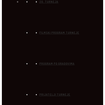
20. TURNEJA
FILMSKI PROGRAM TURNEJE
PROGRAM PO GRADOVIMA
PRIJATELJI TURNEJE