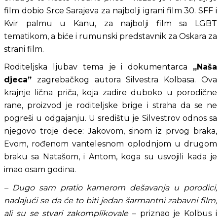
film dobio Srce Sarajeva za najbolji igrani film 30. SFF i 
Kvir palmu u Kanu, za najbolji film sa LGBT 
tematikom, a biće i rumunski predstavnik za Oskara za 
strani film.
Roditeljska ljubav tema je i dokumentarca 
„Naša 
djeca”
 zagrebačkog autora Silvestra Kolbasa. Ova 
krajnje lična priča, koja zadire duboko u porodične 
rane, proizvod je roditeljske brige i straha da se ne 
pogreši u odgajanju. U središtu je Silvestrov odnos sa 
njegovo troje dece: Jakovom, sinom iz prvog braka, 
Evom, rođenom vantelesnom oplodnjom u drugom 
braku sa Natašom, i Antom, koga su usvojili kada je 
imao osam godina. 
– Dugo sam pratio kamerom dešavanja u porodici, 
nadajući se da će to biti jedan šarmantni zabavni film, 
ali su se stvari zakomplikovale
 – priznao je Kolbus i 