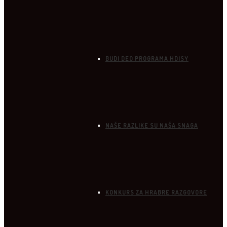
BUDI DEO PROGRAMA HDISY
NAŠE RAZLIKE SU NAŠA SNAGA
KONKURS ZA HRABRE RAZGOVORE