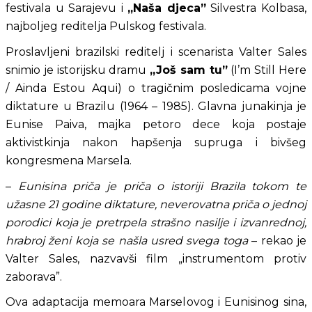
festivala u Sarajevu i 
„Naša djeca”
 Silvestra Kolbasa, 
najboljeg reditelja Pulskog festivala.
Proslavljeni brazilski reditelj i scenarista Valter Sales 
snimio je istorijsku dramu 
„Još sam tu”
 (I’m Still Here 
/ Ainda Estou Aqui) o tragičnim posledicama vojne 
diktature u Brazilu (1964 – 1985). Glavna junakinja je 
Eunise Paiva, majka petoro dece koja postaje 
aktivistkinja nakon hapšenja supruga i bivšeg 
kongresmena Marsela. 
–
 Eunisina priča je priča o istoriji Brazila tokom te 
užasne 21 godine diktature, neverovatna priča o jednoj 
porodici koja je pretrpela strašno nasilje i izvanrednoj, 
hrabroj ženi koja se našla usred svega toga
 – rekao je 
Valter Sales, nazvavši film „instrumentom protiv 
zaborava”. 
Ova adaptacija memoara Marselovog i Eunisinog sina, 