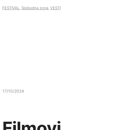
,
,
FESTIVAL
Slobodna zona
VESTI
17/10/2024
Filmovi