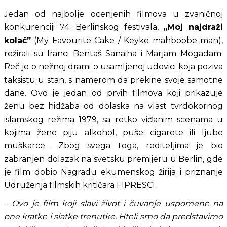
Jedan od najbolje ocenjenih filmova u zvaničnoj 
konkurenciji 74. Berlinskog festivala, 
„Moj najdraži 
kolač”
 (My Favourite Cake / Keyke mahboobe man), 
režirali su Iranci Bentaš Sanaiha i Marjam Mogadam. 
Reč je o nežnoj drami o usamljenoj udovici koja poziva 
taksistu u stan, s namerom da prekine svoje samotne 
dane. Ovo je jedan od prvih filmova koji prikazuje 
ženu bez hidžaba od dolaska na vlast tvrdokornog 
islamskog režima 1979, sa retko viđanim scenama u 
kojima žene piju alkohol, puše cigarete ili ljube 
muškarce… Zbog svega toga, rediteljima je bio 
zabranjen dolazak na svetsku premijeru u Berlin, gde 
je film dobio Nagradu ekumenskog žirija i priznanje 
Udruženja filmskih kritičara FIPRESCI.
– Ovo je film koji slavi život i čuvanje uspomene na 
one kratke i slatke trenutke. Hteli smo da predstavimo 