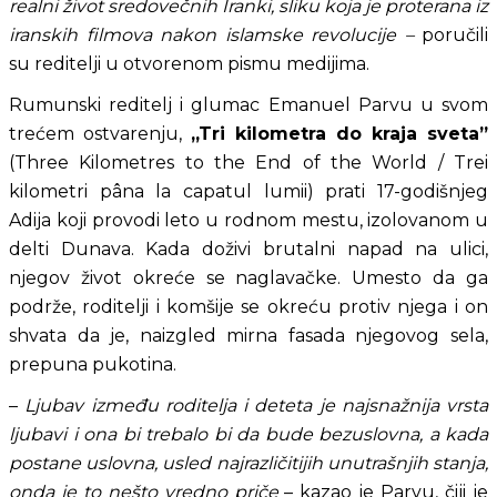
realni život sredovečnih Iranki, sliku koja je proterana iz 
iranskih filmova nakon islamske revolucije –
 poručili 
su reditelji u otvorenom pismu medijima.
Rumunski reditelj i glumac Emanuel Parvu u svom 
trećem ostvarenju, 
„Tri kilometra do kraja sveta”
(Three Kilometres to the End of the World / Trei 
kilometri pâna la capatul lumii) prati 17-godišnjeg 
Adija koji provodi leto u rodnom mestu, izolovanom u 
delti Dunava. Kada doživi brutalni napad na ulici, 
njegov život okreće se naglavačke. Umesto da ga 
podrže, roditelji i komšije se okreću protiv njega i on 
shvata da je, naizgled mirna fasada njegovog sela, 
prepuna pukotina.
– 
Ljubav između roditelja i deteta je najsnažnija vrsta 
ljubavi i ona bi trebalo bi da bude bezuslovna, a kada 
postane uslovna, usled najrazličitijih unutrašnjih stanja, 
onda je to nešto vredno priče
 – kazao je Parvu, čiji je 