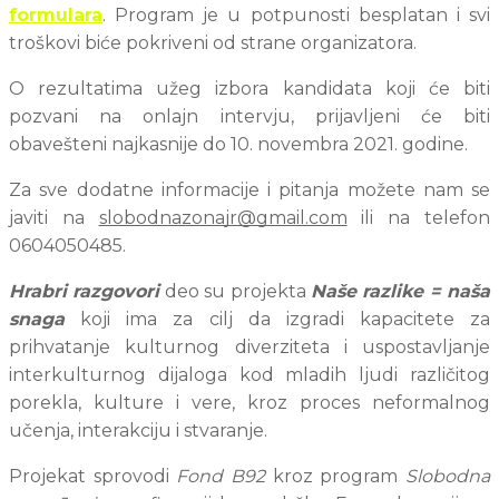
formulara
. Program je u potpunosti besplatan i svi 
troškovi biće pokriveni od strane organizatora.
O rezultatima užeg izbora kandidata koji će biti 
pozvani na onlajn intervju, prijavljeni će biti 
obavešteni najkasnije do 10. novembra 2021. godine.
Za sve dodatne informacije i pitanja možete nam se 
javiti na 
slobodnazonajr@gmail.com
 ili na telefon 
0604050485.
Hrabri razgovori
 deo su projekta 
Naše razlike = naša 
snaga
 koji ima za cilj da izgradi kapacitete za 
prihvatanje kulturnog diverziteta i uspostavljanje 
interkulturnog dijaloga kod mladih ljudi različitog 
porekla, kulture i vere, kroz proces neformalnog 
učenja, interakciju i stvaranje.
Projekat sprovodi 
Fond B92
 kroz program 
Slobodna 