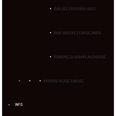
BUDI DEO PROGRAMA HDISY
NAŠE RAZLIKE SU NAŠA SNAGA
KONKURS ZA HRABRE RAZGOVORE
NAGRADA MLADE PUBLIKE
INFO