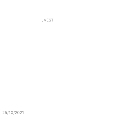
,
Slobodna Zona Junior
VESTI
25/10/2021