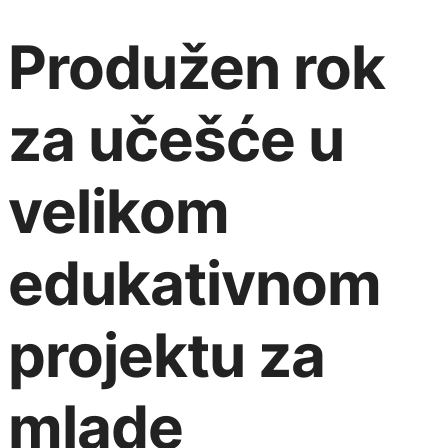
Produžen rok
za učešće u
velikom
edukativnom
projektu za
mlade