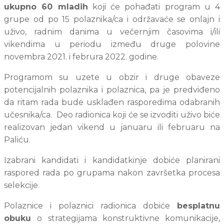
ukupno 60 mladih
 koji će pohađati program u 4 
grupe od po 15 polaznika/ca i održavaće se onlajn i 
uživo, radnim danima u večernjim časovima i/ili 
vikendima u periodu između druge polovine 
novembra 2021. i februra 2022. godine.
Programom su uzete u obzir i druge obaveze 
potencijalnih polaznika i polaznica, pa je predviđeno 
da ritam rada bude usklađen rasporedima odabranih 
učesnika/ca.  Deo radionica koji će se izvoditi uživo biće 
realizovan jedan vikend u januaru ili februaru na 
Paliću.
Izabrani kandidati i kandidatkinje dobiće planirani 
raspored rada po grupama nakon završetka procesa 
selekcije.
Polaznice i polaznici radionica dobiće 
besplatnu 
obuku 
o strategijama konstruktivne komunikacije, 