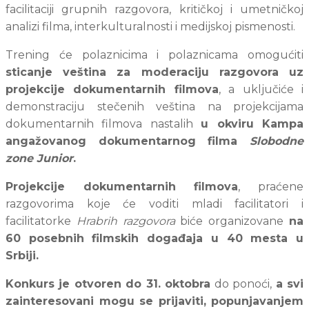
facilitaciji grupnih razgovora, kritičkoj i umetničkoj 
analizi filma, interkulturalnosti i medijskoj pismenosti.
Trening će polaznicima i polaznicama omogućiti 
sticanje veština za moderaciju razgovora uz 
projekcije dokumentarnih filmova
, a uključiće i 
demonstraciju stečenih veština na projekcijama 
dokumentarnih filmova nastalih 
u okviru Kampa 
angažovanog dokumentarnog filma 
Slobodne 
zone Junior
.
Projekcije dokumentarnih filmova
, praćene 
razgovorima koje će voditi mladi facilitatori i 
facilitatorke 
Hrabrih razgovora
 biće organizovane 
na 
60 posebnih filmskih događaja u 40 mesta u 
Srbiji.
Konkurs je otvoren do 31. oktobra
 do ponoći, 
a svi 
zainteresovani mogu se prijaviti, popunjavanjem 