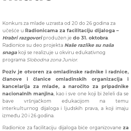
Konkurs za mlade uzrasta od 20 do 26 godina za 
učešće u 
Radionicama za facilitaciju dijaloga – 
Hrabri razgovori
 produžen je 
do 31. oktobra
. 
Radionice su deo projekta 
Naše razlike su naša 
snaga
 koji se realizuje u okviru edukativnog 
programa 
Slobodna zona Junior
.
Poziv je otvoren za omladinske radnike i radnice, 
članove i članice omladinskih organizacija i 
kancelarija za mlade, a naročito za pripadnike 
nacionalnih manjina
, kao i sve one koji bi želeli da se 
bave vršnjačkom edukacijom na temu 
interkulturnog dijaloga i ljudskih prava, a koji imaju 
između 20 i 26 godina.
Radionice za facilitaciju dijaloga biće organizovane 
za 