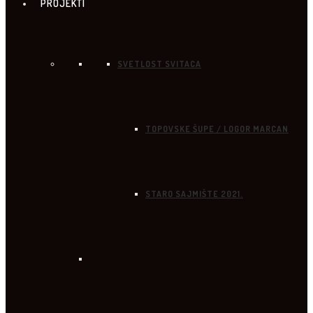
PROJEKTI
SVETLOST SVITACA
TOPOVSKE ŠUPE / LOGOR MARCAN
STARO SAJMIŠTE 2021.