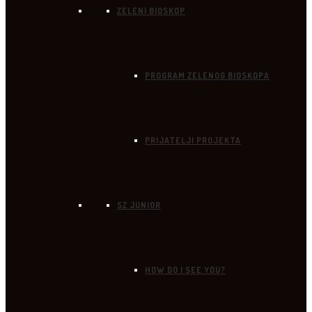
ZELENI BIOSKOP
PROGRAM ZELENOG BIOSKOPA
PRIJATELJI PROJEKTA
SZ JUNIOR
HOW DO I SEE YOU?