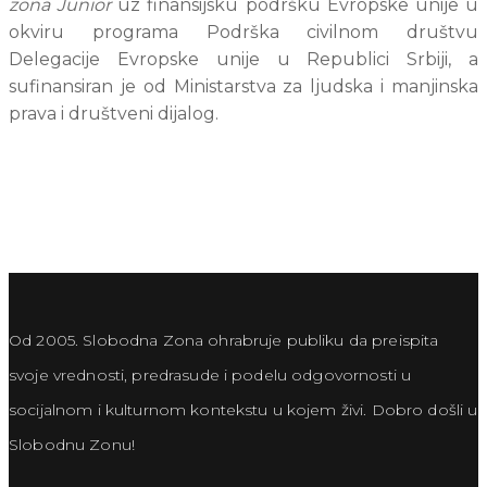
zona Junior 
uz finansijsku podršku Evropske unije u 
okviru programa Podrška civilnom društvu 
Delegacije Evropske unije u Republici Srbiji, a 
sufinansiran je od Ministarstva za ljudska i manjinska 
prava i društveni dijalog.
Od 2005. Slobodna Zona ohrabruje publiku da preispita
svoje vrednosti, predrasude i podelu odgovornosti u
socijalnom i kulturnom kontekstu u kojem živi. Dobro došli u
Slobodnu Zonu!