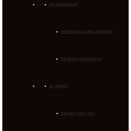
ZELENI BIOSKOP
PROGRAM ZELENOG BIOSKOPA
PRIJATELJI PROJEKTA
SZ JUNIOR
HOW DO I SEE YOU?