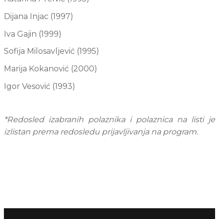
Dijana Injac (1997)
Iva Gajin (1999)
Sofija Milosavljević (1995)
Marija Kokanović (2000)
Igor Vesović (1993)
*Redosled izabranih polaznika i polaznica na listi je 
izlistan prema redosledu prijavljivanja na program.