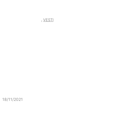
,
Slobodna Zona Junior
VESTI
18/11/2021