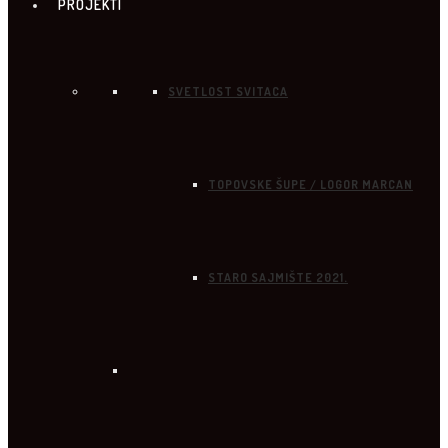
PROJEKTI
SVETLOST SVITACA
TOPOVSKE ŠUPE / LOGOR MARCAN
STARO SAJMIŠTE 2021.