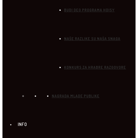
BUDI DEO PROGRAMA HDISY
NAŠE RAZLIKE SU NAŠA SNAGA
KONKURS ZA HRABRE RAZGOVORE
NAGRADA MLADE PUBLIKE
INFO