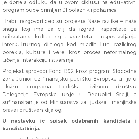
je donela odluku da u ovom ciklusu na edukativni 
program bude primljen 31 polaznik i polaznica. 
Hrabri razgovori deo su projekta Naše razlike = naša 
snaga koji ima za cilj da izgradi kapacitete za 
prihvatanje kulturnog diverziteta i uspostavljanje 
interkulturnog dijaloga kod mladih ljudi različitog 
porekla, kulture i vere, kroz proces neformalnog 
učenja, interakciju i stvaranje.
Projekat sprovodi Fond B92 kroz program Slobodna 
zona Junior uz finansijsku podršku Evropske unije u 
okviru programa Podrška civilnom društvu 
Delegacije Evropske unije u Republici Srbiji, a 
sufinansiran je od Ministarstva za ljudska i manjinska 
prava i društveni dijalog.
U nastavku je spisak odabranih kandidata i 
kandidatkinja: 