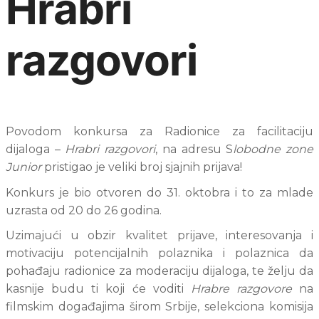
Hrabri
razgovori
Povodom konkursa za Radionice za facilitaciju 
dijaloga – 
Hrabri razgovori
, na adresu S
lobodne zone 
Junior
 pristigao je veliki broj sjajnih prijava!
Konkurs je bio otvoren do 31. oktobra i to za mlade 
uzrasta od 20 do 26 godina. 
Uzimajući u obzir kvalitet prijave, interesovanja i 
motivaciju potencijalnih polaznika i polaznica da 
pohađaju radionice za moderaciju dijaloga, te želju da 
kasnije budu ti koji će voditi 
Hrabre razgovore
 na 
filmskim događajima širom Srbije, selekciona komisija 