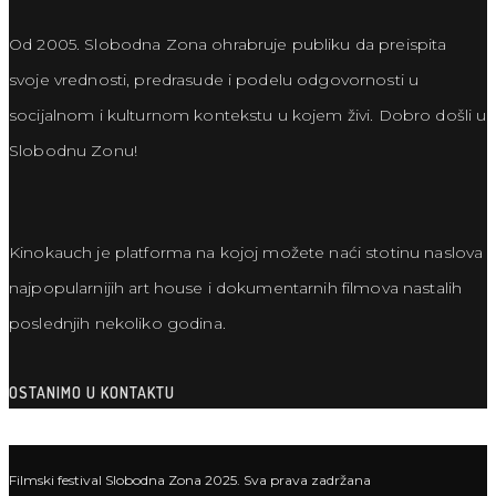
Od 2005. Slobodna Zona ohrabruje publiku da preispita
svoje vrednosti, predrasude i podelu odgovornosti u
socijalnom i kulturnom kontekstu u kojem živi. Dobro došli u
Slobodnu Zonu!
Kinokauch je platforma na kojoj možete naći stotinu naslova
najpopularnijih art house i dokumentarnih filmova nastalih
poslednjih nekoliko godina.
OSTANIMO U KONTAKTU
Filmski festival Slobodna Zona 2025. Sva prava zadržana