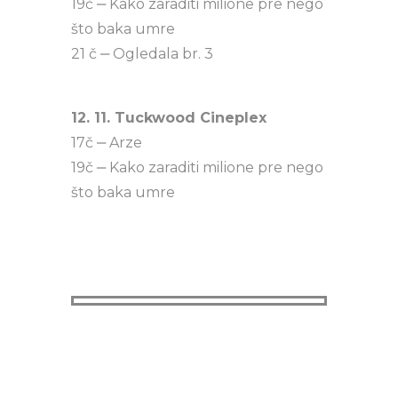
19č ‒ Kako zaraditi milione pre nego
što baka umre
21 č ‒ Ogledala br. 3
12. 11. Tuckwood Cineplex
17č ‒ Arze
19č ‒ Kako zaraditi milione pre nego
što baka umre