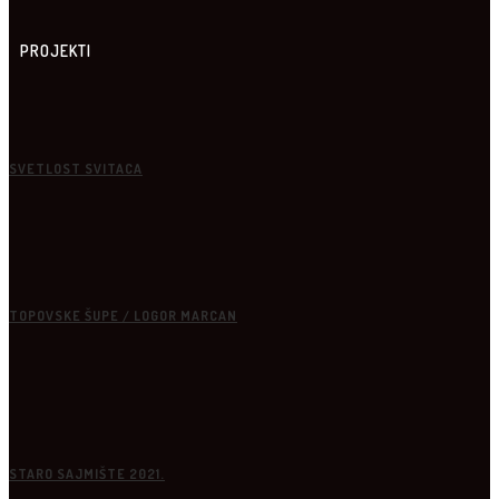
PROJEKTI
SVETLOST SVITACA
TOPOVSKE ŠUPE / LOGOR MARCAN
STARO SAJMIŠTE 2021.