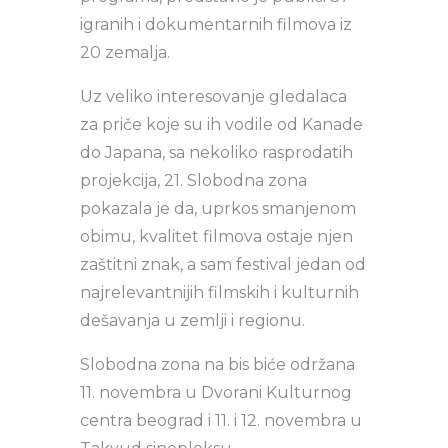
igranih i dokumentarnih filmova iz
20 zemalja.
Uz veliko interesovanje gledalaca
za priče koje su ih vodile od Kanade
do Japana, sa nekoliko rasprodatih
projekcija, 21. Slobodna zona
pokazala je da, uprkos smanjenom
obimu, kvalitet filmova ostaje njen
zaštitni znak, a sam festival jedan od
najrelevantnijih filmskih i kulturnih
dešavanja u zemlji i regionu.
Slobodna zona na bis biće održana
11. novembra u Dvorani Kulturnog
centra beograd i 11. i 12. novembra u