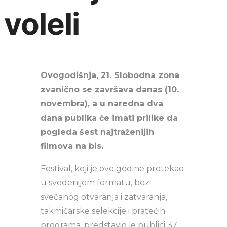
voleli
Ovogodišnja, 21. Slobodna zona
zvanično se završava danas (10.
novembra), a u naredna dva
dana publika će imati prilike da
pogleda šest najtraženijih
filmova na bis.
Festival, koji je ove godine protekao
u svedenijem formatu, bez
svečanog otvaranja i zatvaranja,
takmičarske selekcije i pratećih
programa, predstavio je publici 37