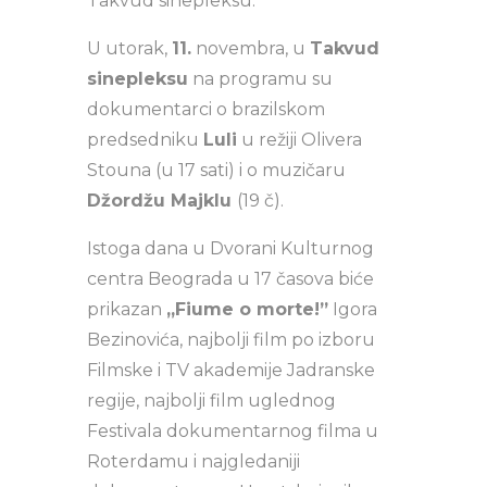
Takvud sinepleksu.
U utorak,
11.
novembra, u
Takvud
sinepleksu
na programu su
dokumentarci o brazilskom
predsedniku
Luli
u režiji Olivera
Stouna (u 17 sati) i o muzičaru
Džordžu Majklu
(19 č).
Istoga dana u Dvorani Kulturnog
centra Beograda u 17 časova biće
prikazan
„Fiume o morte!”
Igora
Bezinovića, najbolji film po izboru
Filmske i TV akademije Jadranske
regije, najbolji film uglednog
Festivala dokumentarnog filma u
Roterdamu i najgledaniji