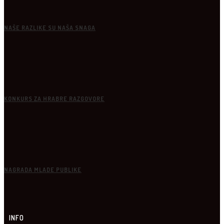
NAŠE RAZLIKE SU NAŠA SNAGA
KONKURS ZA HRABRE RAZGOVORE
NAGRADA MLADE PUBLIKE
INFO