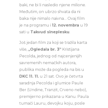
baki, ne bi li nasledio njene milione.
Međutim, on ubrzo shvata da ni
baka nije nimalo naivna… Ovaj film
je na programu i
12. novembra
u 19
sati u
Takvud sineplesku
.
Još jedan film za koji se tražila karta
više,
„Ogledala br. 3”
Kristijana
Pecolda, jednog od najcenjenijih
savremenih nemačkih autora,
publika može da pogleda na bis u
DKC
11. 11.
u 21 sat. Ovo je četvrta
saradnja Pecolda i glumice Paule
Ber (Undine, Tranzit, Crveno nebo),
premijerno prikazana u Kanu. Paula
tumači Lauru, devojku koju, posle