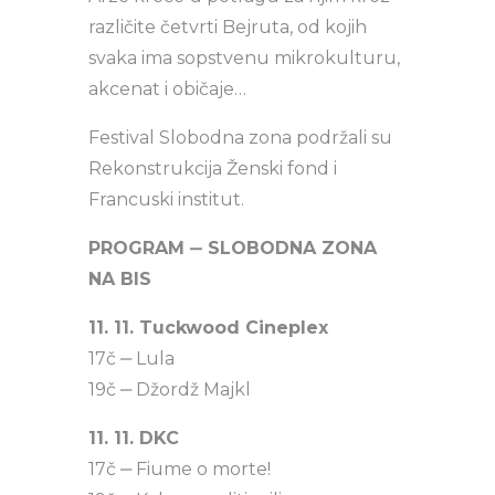
različite četvrti Bejruta, od kojih
svaka ima sopstvenu mikrokulturu,
akcenat i običaje…
Festival Slobodna zona podržali su
Rekonstrukcija Ženski fond i
Francuski institut.
PROGRAM ‒ SLOBODNA ZONA
NA BIS
11. 11. Tuckwood Cineplex
17č ‒ Lula
19č ‒ Džordž Majkl
11. 11. DKC
17č ‒ Fiume o morte!