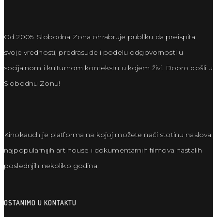
Od 2005. Slobodna Zona ohrabruje publiku da preispita
svoje vrednosti, predrasude i podelu odgovornosti u
socijalnom i kulturnom kontekstu u kojem živi. Dobro došli u
Slobodnu Zonu!
Kinokauch je platforma na kojoj možete naći stotinu naslova
najpopularnijih art house i dokumentarnih filmova nastalih
poslednjih nekoliko godina.
OSTANIMO U KONTAKTU