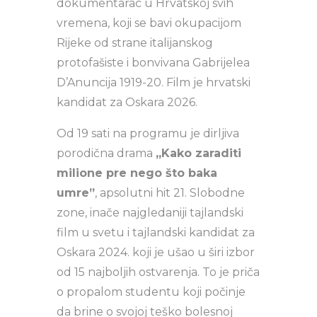
dokumentarac u Hrvatskoj svih
vremena, koji se bavi okupacijom
Rijeke od strane italijanskog
protofašiste i bonvivana Gabrijelea
D’Anuncija 1919-20. Film je hrvatski
kandidat za Oskara 2026.
Od 19 sati na programu je dirljiva
porodična drama
„Kako zaraditi
milione pre nego što baka
umre”
, apsolutni hit 21. Slobodne
zone, inače najgledaniji tajlandski
film u svetu i tajlandski kandidat za
Oskara 2024. koji je ušao u širi izbor
od 15 najboljih ostvarenja. To je priča
o propalom studentu koji počinje
da brine o svojoj teško bolesnoj