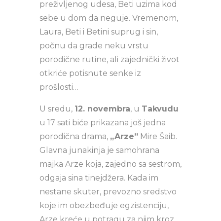
preživljenog udesa, Beti uzima kod
sebe u dom da neguje. Vremenom,
Laura, Beti i Betini suprug i sin,
počnu da grade neku vrstu
porodične rutine, ali zajednički život
otkriće potisnute senke iz
prošlosti…
U sredu,
12. novembra
, u
Takvudu
u 17 sati biće prikazana još jedna
porodična drama,
„Arze”
Mire Šaib.
Glavna junakinja je samohrana
majka Arze koja, zajedno sa sestrom,
odgaja sina tinejdžera. Kada im
nestane skuter, prevozno sredstvo
koje im obezbeđuje egzistenciju,
Arze kreće u potragu za njim kroz