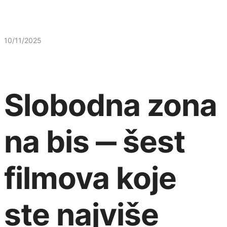
10/11/2025
Slobodna zona
na bis ‒ šest
filmova koje
ste najviše